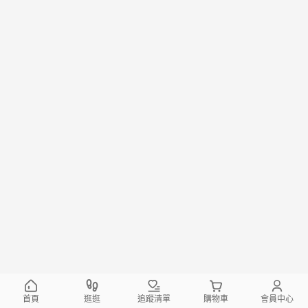
首頁
逛逛
追蹤清單
購物車
會員中心