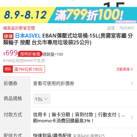
細長設計節省空間
品號：
7825407
日本ASVEL
EBAN彈壓式垃圾桶-15L(房寢室客廳 分
類輪子 按壓 台北市專用垃圾袋25公升)
699
$
限時折後價
總銷量>100
$
799
促銷價
$
899
市售價
滿799元折100元
現折
活動賣場
折價券
查看可使用的折價券
商品規格
15L
付款方式
信用卡 | 無卡分期 | 貨到付款 | 行動支付 | 超
商付款 | ATM | 銀聯卡
刷momo卡消費回饋最高3%！
配送方式
快速到貨/離島配送
未滿$490 運費$75