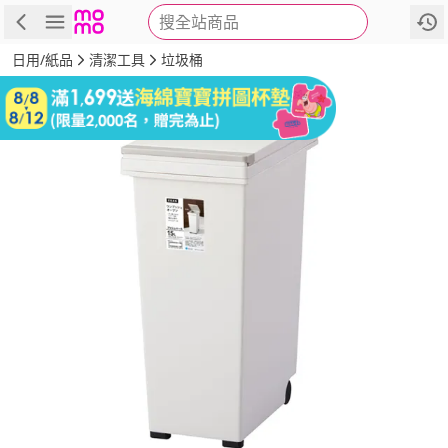
搜全站商品
商品
評價
詳情
規格
推薦
日用/紙品
清潔工具
垃圾桶