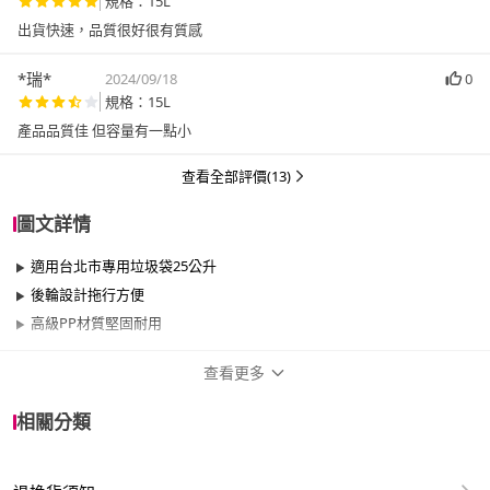
規格：15L
出貨快速，品質很好很有質感
*瑞*
2024/09/18
0
規格：15L
產品品質佳 但容量有一點小
查看全部評價(13)
圖文詳情
適用台北市專用垃圾袋25公升
後輪設計拖行方便
高級PP材質堅固耐用
查看更多
商品規格
相關分類
品牌名稱
ASVEL