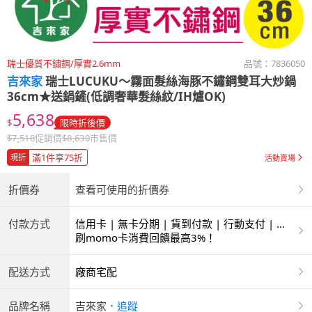
瑞士優質不鏽鋼/厚實2.6mm
品號：
7836050
吉來家
瑞士LUCUKU〜霧面髮絲海豚不鏽鋼雙耳大炒鍋
36cm★送鍋鏟(低調奢華髮絲紋/IH爐OK)
5,638
$
限時折後價
$
7,518
促銷價
$
8,630
市售價
滿1件享75折
現折
活動賣場
折價券
查看可使用的折價券
付款方式
信用卡 | 無卡分期 | 貨到付款 | 行動支付 | 超
商付款 | 銀聯卡
刷momo卡消費回饋最高3%！
配送方式
廠商宅配
品牌名稱
吉來家
．
追蹤