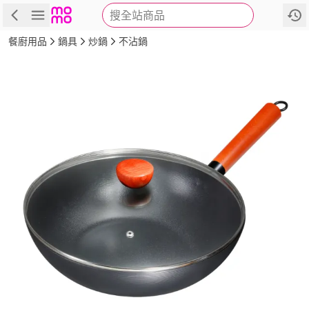
搜全站商品
商品
評價
詳情
規格
推薦
餐廚用品
鍋具
炒鍋
不沾鍋