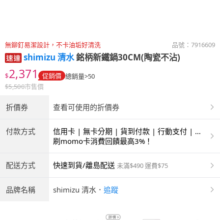
無鉚釘易潔設計，不卡油垢好清洗
品號：
7916609
shimizu 清水
銘柄新鐵鍋30CM(陶瓷不沾)
2,371
$
促銷價
總銷量>50
$
5,500
市售價
折價券
查看可使用的折價券
付款方式
信用卡 | 無卡分期 | 貨到付款 | 行動支付 | 超
商付款 | ATM | 銀聯卡
刷momo卡消費回饋最高3%！
配送方式
快速到貨/離島配送
未滿$490 運費$75
品牌名稱
shimizu 清水
．
追蹤