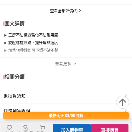
查看全部評價(3)
圖文詳情
三層不沾構造強化不沾耐用度
旋壓螺旋紋路，提升導熱速度
加熱10秒鐘即可下鍋不沾不黏
查看更多
商品規格
相關分類
品牌名稱
shimizu 清水
退換貨須知
尺寸
30cm~34cm
材質
鐵/鑄鐵
快速到貨說明
最快明天 08/08 到貨
適用於
電磁爐、瓦斯爐
加入購物車
直接購買