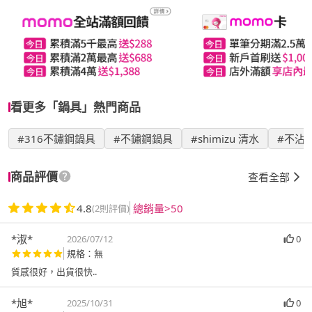
看更多「鍋具」熱門商品
#316不鏽鋼鍋具
#不鏽鋼鍋具
#shimizu 清水
#不沾
商品評價
查看全部
4.8
總銷量>50
(2則評價)
*淑*
2026/07/12
0
規格：無
質感很好，出貨很快..
*旭*
2025/10/31
0