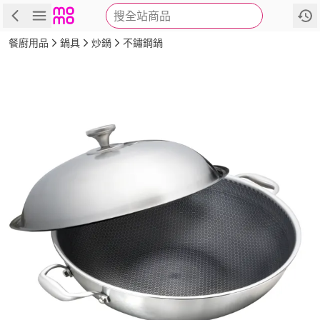
搜全站商品
商品
評價
詳情
規格
推薦
餐廚用品
鍋具
炒鍋
不鏽鋼鍋