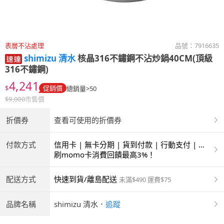
表層不沾處理
品號：
7916635
shimizu 清水
核晶316不鏽鋼不沾炒鍋40CM(頂級
316不鏽鋼)
4,241
$
促銷價
總銷量>50
$
9,000
市售價
折價券
查看可使用的折價券
付款方式
信用卡 | 無卡分期 | 貨到付款 | 行動支付 | 超
商付款 | ATM | 銀聯卡
刷momo卡消費回饋最高3%！
配送方式
快速到貨/離島配送
未滿$490 運費$75
品牌名稱
shimizu 清水
．
追蹤