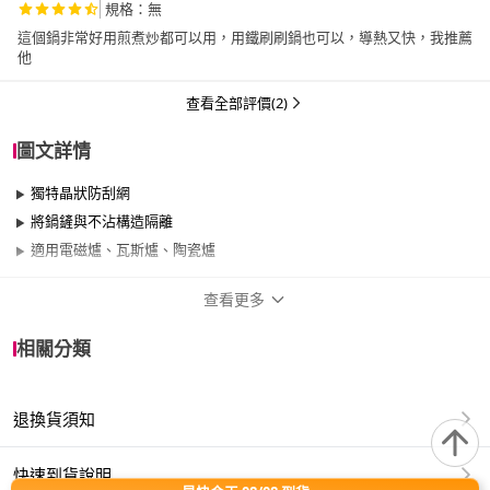
規格：無
這個鍋非常好用煎煮炒都可以用，用鐵刷刷鍋也可以，導熱又快，我推薦
他
查看全部評價(2)
圖文詳情
獨特晶狀防刮網
將鍋鏟與不沾構造隔離
適用電磁爐、瓦斯爐、陶瓷爐
查看更多
商品規格
相關分類
品牌名稱
shimizu 清水
退換貨須知
尺寸
35cm~40cm
材質
316不鏽鋼
快速到貨說明