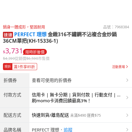
鍋身一體成形，堅固耐用
品號：
7968384
PERFECT 理想
金緻316不鏽鋼不沾複合金炒鍋
36CM單把(KH-15336-1)
3,731
$
限時折後價
$
4,390
促銷價
$
6,590
市售價
滿1件享85折
現折
活動賣場
折價券
查看可使用的折價券
付款方式
信用卡 | 無卡分期 | 貨到付款 | 行動支付 | 超
商付款 | ATM | 銀聯卡
刷momo卡消費回饋最高3%！
配送方式
快速到貨/離島配送
未滿$490 運費$75
品牌名稱
PERFECT 理想
．
追蹤