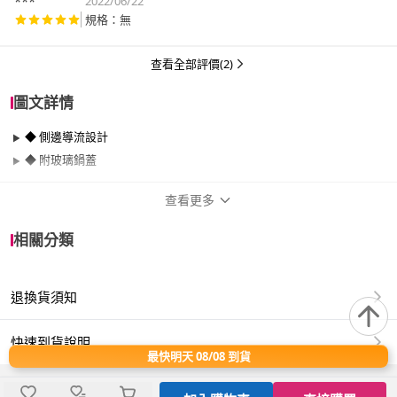
***
2022/06/22
規格：無
查看全部評價(2)
圖文詳情
◆ 側邊導流設計
◆ 附玻璃鍋蓋
查看更多
商品規格
相關分類
品牌名稱
PERFECT 理想
退換貨須知
尺寸
35cm~40cm
材質
316不鏽鋼
快速到貨說明
最快明天 08/08 到貨
適用於
瓦斯爐