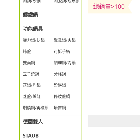
陶鍋/砂鍋
陶瓷鍋/玻璃鍋/透明鍋
總銷量>100
鑄鐵鍋
功能鍋具
壓力鍋/快鍋
鴛鴦鍋/火鍋
烤盤
可拆手柄
雙面鍋
調理鍋/內鍋
玉子燒鍋
分格鍋
蒸鍋/炸鍋
鬆餅鍋
蒸盤/蒸籠
條紋煎鍋
燜燒鍋/再煮鍋
塔吉鍋
德國雙人
STAUB