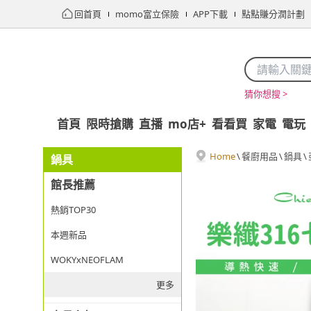
回首頁
momo富立保險
APP下載
點點賺分潤計劃
猜你想搜 >
首頁
限時搶購
直播
mo店+
看看買
家電
電玩
Home
\
餐廚用品
\
鍋具
\
鍋具
館長推薦
熱銷TOP30
本週新品
WOKYxNEOFLAM
更多