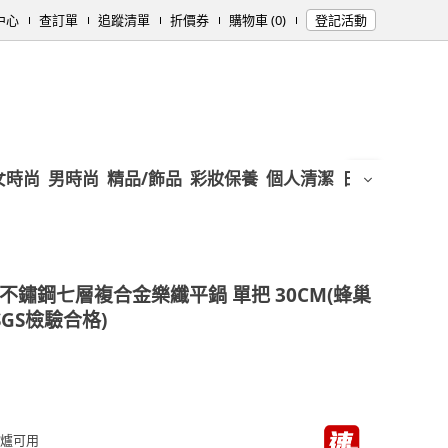
中心
查訂單
追蹤清單
折價券
購物車 (0)
登記活動
女時尚
男時尚
精品/飾品
彩妝保養
個人清潔
日用/紙品
母
6不鏽鋼七層複合金樂纖平鍋 單把 30CM(蜂巢
SGS檢驗合格)
H爐可用