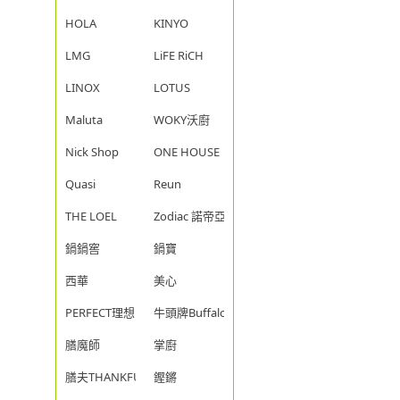
HOLA
KINYO
LMG
LiFE RiCH
LINOX
LOTUS
Maluta
WOKY沃廚
Nick Shop
ONE HOUSE
Quasi
Reun
THE LOEL
Zodiac 諾帝亞
鍋鍋窖
鍋寶
西華
美心
PERFECT理想
牛頭牌Buffalo
膳魔師
掌廚
膳夫THANKFUL
鏗鏘