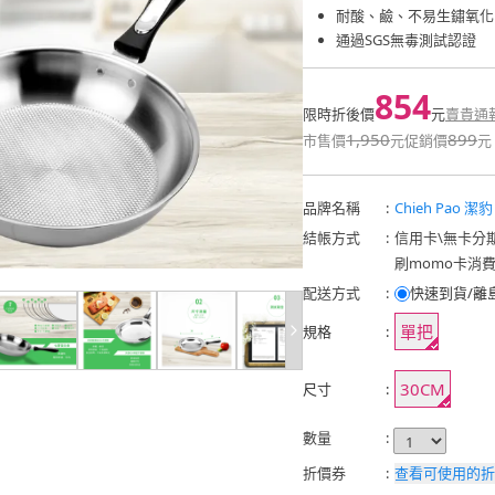
耐酸、鹼、不易生鏽氧化
通過SGS無毒測試認證
854
限時折後價
元
賣貴通
1,950
899
市售價
元
促銷價
元
品牌名稱
:
Chieh Pao 潔豹
結帳方式
:
信用卡
\
無卡分
刷momo卡消
配送方式
:
快速到貨/離
單把
規格
:
30CM
尺寸
:
數量
:
折價券
:
查看可使用的折