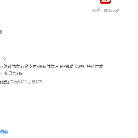
品號：
8013669
報
期
\
貨到付款
\
行動支付
\
超商付款
\
ATM
\
銀聯卡
\
銀行帳戶付款
費回饋最高3%！
島配送
未滿$490 運費$75
價券