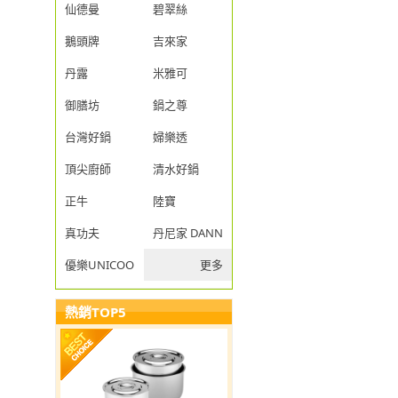
仙德曼
碧翠絲
鵝頭牌
吉來家
丹露
米雅可
御膳坊
鍋之尊
台灣好鍋
婦樂透
頂尖廚師
清水好鍋
正牛
陸寶
真功夫
丹尼家 DANNY JIA
優樂UNICOOK
更多
熱銷TOP5