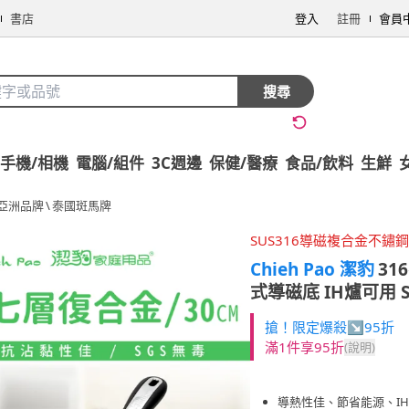
書店
登入
註冊
會員
搜尋
手機/相機
電腦/組件
3C週邊
保健/醫療
食品/飲料
生鮮
亞洲品牌
\
泰國斑馬牌
SUS316導磁複合金不鏽鋼
Chieh Pao 潔豹
31
式導磁底 IH爐可用 
搶！限定爆殺↘95折
滿1件享95折
(說明)
導熱性佳、節省能源、I