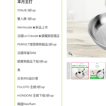
本月主打
STAUB 3折up
雙人牌 3折up
Vermicular★新品上市
法國Le Creuset★鑄鐵鍋首選品牌
PERFECT理想牌熱銷品3折up
法國特福Tefal
鍋寶熱銷品下殺3折up
美
日本IRIS設計賞
FULOTO 全館3折up
HONDONI 全館下殺3折up
韓國Neoflam