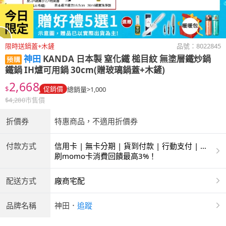
限時送鍋蓋+木鏟
品號：
8022845
神田
KANDA 日本製 窒化鐵 槌目紋 無塗層鐵炒鍋
鐵鍋 IH爐可用鍋 30cm(贈玻璃鍋蓋+木鏟)
2,668
$
促銷價
總銷量>1,000
$
4,280
市售價
折價券
特惠商品，不適用折價券
付款方式
信用卡 | 無卡分期 | 貨到付款 | 行動支付 | 超
商付款 | ATM | 銀聯卡
刷momo卡消費回饋最高3%！
配送方式
廠商宅配
品牌名稱
神田
．
追蹤