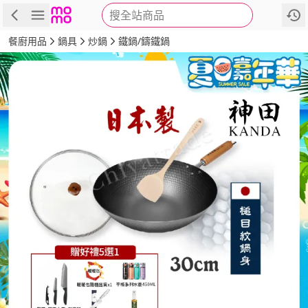
搜全站商品
商品
評價
詳情
規格
推薦
餐廚用品
鍋具
炒鍋
鐵鍋/鑄鐵鍋