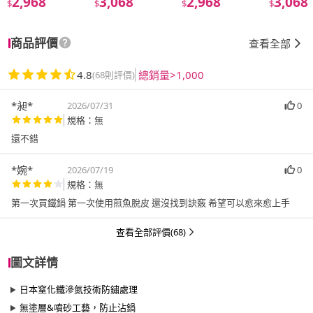
2,968
3,068
2,968
3,068
$
$
$
$
商品評價
查看全部
4.8
總銷量>1,000
(68則評價)
*昶*
2026/07/31
0
規格：無
*婉*
2026/07/19
0
規格：無
第一次買鐵鍋 第一次使用煎魚脫皮 還沒找到訣竅 希望可以愈來愈上手
查看全部評價(68)
圖文詳情
日本窒化鐵滲氮技術防鏽處理
無塗層&噴砂工藝，防止沾鍋