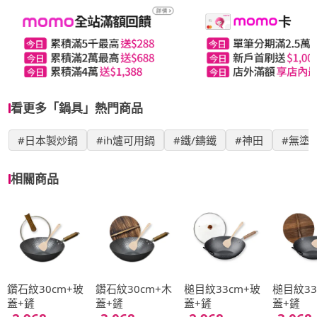
看更多「鍋具」熱門商品
#日本製炒鍋
#ih爐可用鍋
#鐵/鑄鐵
#神田
#無塗
相關商品
鑽石紋30cm+玻
鑽石紋30cm+木
槌目紋33cm+玻
槌目紋33
蓋+鏟
蓋+鏟
蓋+鏟
蓋+鏟