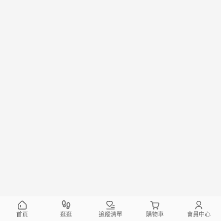
首頁
逛逛
追蹤清單
購物車
會員中心