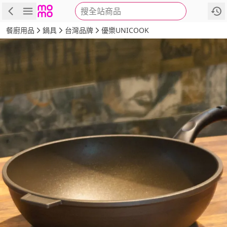
搜全站商品
商品
評價
詳情
規格
推薦
餐廚用品
鍋具
台灣品牌
優樂UNICOOK