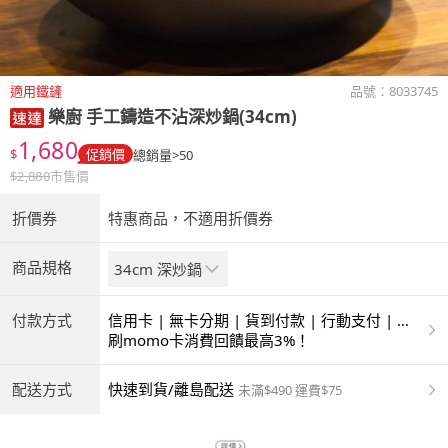
適用鐵鏟
品號：
8033745
樂廚 手工鑄造不沾深炒鍋(34cm)
1,680
$
促銷價
總銷量>50
$
2,880
市售價
折價券
特惠商品，不適用折價券
商品規格
34cm 深炒鍋
付款方式
信用卡 | 無卡分期 | 貨到付款 | 行動支付 | 超
商付款 | ATM | 銀聯卡
刷momo卡消費回饋最高3%！
配送方式
快速到貨/離島配送
未滿$490 運費$75