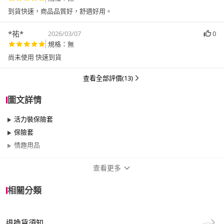
到貨快速，商品品質好，舒適好用。
*祐*
2026/03/07
0
規格：無
尚未使用 快速到貨
查看全部評價(13)
圖文詳情
活力裝保險套
保險套
情趣用品
查看更多
商品規格
相關分類
品牌名稱
Durex 杜蕾斯
退換貨須知
品牌系列
情趣冒險