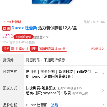
Durex 杜蕾斯
品號：
8071206
Durex 杜蕾斯
活力裝保險套12入/盒
213
$
限時折後價
總銷量>100
$
243
促銷價
$
700
市售價
滿1件享88折
滿額最高再折100元
現折
現折
活動賣場
折價券
特惠商品，不適用折價券
付款方式
信用卡 | 無卡分期 | 貨到付款 | 行動支付 | 超
商付款 | ATM | 銀聯卡
刷momo卡消費回饋最高3%！
配送方式
快速到貨/離島配送
未滿$490 運費$75
超商/i郵箱/myfone門市取貨
滿$190出貨
品牌名稱
Durex 杜蕾斯
．
追蹤