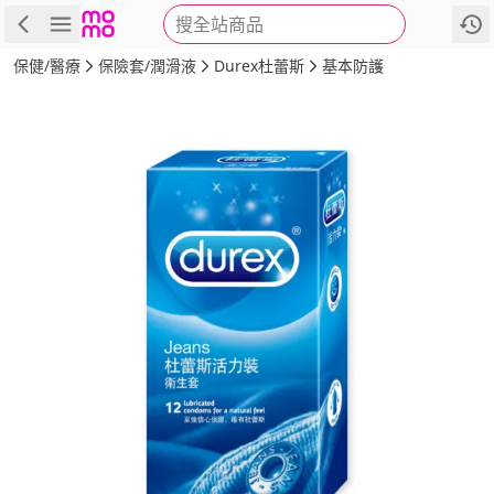
搜全站商品
商品
評價
詳情
規格
推薦
保健/醫療
保險套/潤滑液
Durex杜蕾斯
基本防護