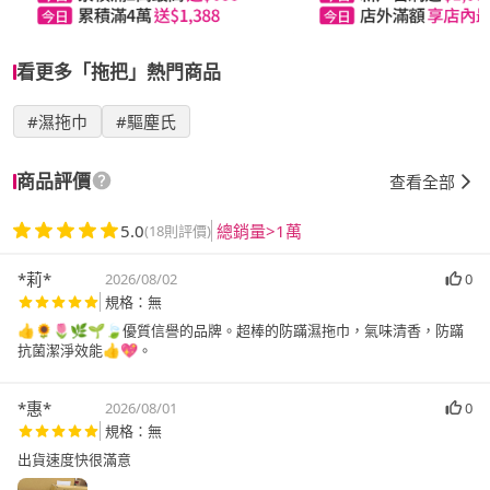
看更多「拖把」熱門商品
#濕拖巾
#驅塵氏
商品評價
查看全部
5.0
總銷量>1萬
(18則評價)
*莉*
2026/08/02
0
規格：無
👍🌻🌷🌿🌱🍃優質信譽的品牌。超棒的防蹣濕拖巾，氣味清香，防蹣
抗菌潔淨效能👍💖。
*惠*
2026/08/01
0
規格：無
出貨速度快很滿意