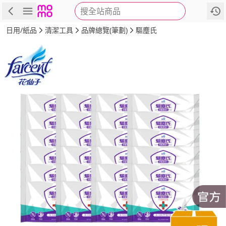
搜全站商品
商品
評價
詳情
規格
推薦
日用/紙品
清潔工具
品牌總覽(筆劃)
驅塵氏