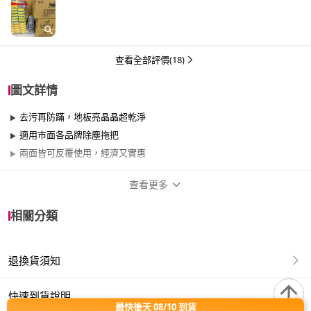
查看全部評價(18)
圖文詳情
去污再防蹣，地板亮晶晶超乾淨
適用市面各品牌除塵拖把
兩面皆可反覆使用，經濟又實惠
查看更多
商品規格
相關分類
品牌名稱
驅塵氏
退換貨須知
適用於
臥室、客廳、浴室、廚房、陽台、餐廳、室
內、室外、玄關
快速到貨說明
最快後天 08/10 到貨