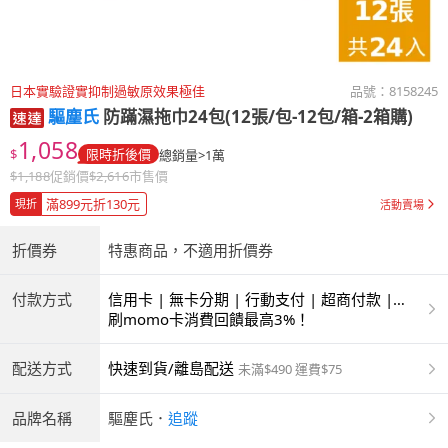
日本實驗證實抑制過敏原效果極佳
品號：
8158245
驅塵氏
防蹣濕拖巾24包(12張/包-12包/箱-2箱購)
1,058
$
限時折後價
總銷量>1萬
$
1,188
促銷價
$
2,616
市售價
滿899元折130元
現折
活動賣場
折價券
特惠商品，不適用折價券
付款方式
信用卡 | 無卡分期 | 行動支付 | 超商付款 |
ATM | 銀聯卡
刷momo卡消費回饋最高3%！
配送方式
快速到貨/離島配送
未滿$490 運費$75
品牌名稱
驅塵氏
．
追蹤