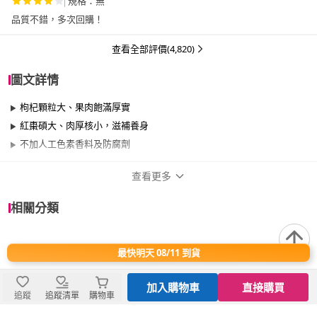
規格：無
品質不錯，多次回購！
查看全部評價(4,820)
圖文詳情
枸杞顆粒大、果肉飽滿厚實
紅棗碩大、肉厚核小，滋補養身
不加人工色素香料及防腐劑
查看更多
商品規格
相關分類
品牌名稱
統一生機
最快明天 08/11 到貨
退換貨須知
1.商品組合/規格：有機枸杞紅棗綜合組
2.商品品名：有機枸杞紅棗綜合組
加入購物車
直接購買
快速到貨說明
追蹤
追蹤清單
購物車
3.商品重(容)量：枸杞150gx2包+大紅棗300gx2包/共4包/組
4.內容物名稱(成分)：有機枸杞、有機紅棗