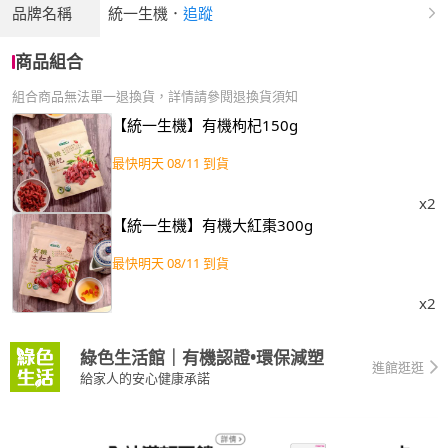
品牌名稱
統一生機
．
追蹤
商品組合
組合商品無法單一退換貨，詳情請參閱退換貨須知
【統一生機】有機枸杞150g
最快明天 08/11 到貨
x2
【統一生機】有機大紅棗300g
最快明天 08/11 到貨
x2
綠色生活館｜有機認證•環保減塑
進館逛逛
給家人的安心健康承諾