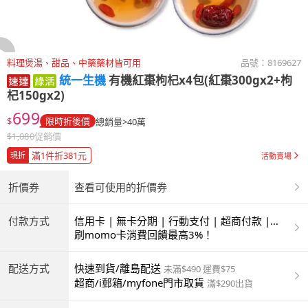
料理煲湯、甜品、中藥藥材皆可用
品號：
8169627
統一生機
有機紅棗枸杞x4包(紅棗300gx2+枸
杞150gx2)
699
$
限時折後價
總銷量>40萬
$
1,080
促銷價
滿1件折381元
現折
活動賣場
折價券
查看可使用的折價券
付款方式
信用卡 | 無卡分期 | 行動支付 | 超商付款 |
ATM | 銀聯卡
刷momo卡消費回饋最高3%！
配送方式
快速到貨/離島配送
未滿$490 運費$75
超商/i郵箱/myfone門市取貨
滿$290出貨