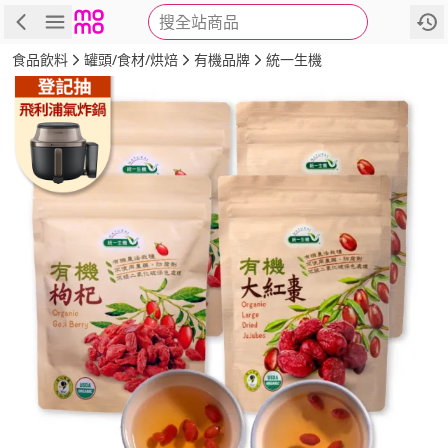
搜全站商品
商品
評價
詳情
規格
推薦
食品飲料
罐頭/食材/烘焙
有機品牌
統一生機