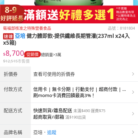
衛福部核准之特殊營養食品
品號：
8181804
亞培
健力體即飲-提供纖維長期管灌(237ml x24入
x5箱)
8,700
$
促銷價
總銷量>3萬
$
12,515
市售價
折價券
查看可使用的折價券
付款方式
信用卡 | 無卡分期 | 行動支付 | 超商付款 | 銀
聯卡
刷momo卡消費回饋最高3%！
配送方式
快速到貨/離島配送
未滿$490 運費$75
超商取貨/i郵箱
滿$190出貨
品牌名稱
亞培
．
追蹤