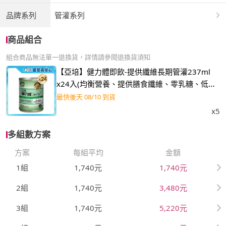
品牌系列
管灌系列
商品組合
組合商品無法單一退換貨，詳情請參閱退換貨須知
【亞培】健力體即飲-提供纖維長期管灌237ml
x24入(均衡營養、提供膳食纖維、零乳糖、低渣
飲食)
最快後天 08/10 到貨
x5
多組數方案
方案
每組平均
金額
1組
1,740元
1,740元
2組
1,740元
3,480元
3組
1,740元
5,220元