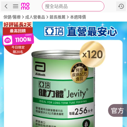
搜全站商品
商品
評價
詳情
規格
推薦
保健/醫療
成人營養品
館長推薦
本週降價