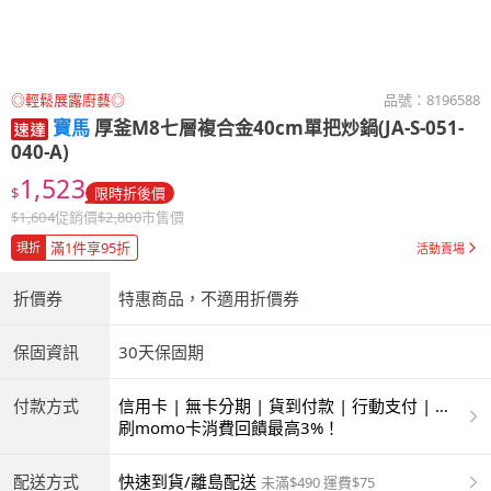
◎輕鬆展露廚藝◎
品號：
8196588
寶馬
厚釜M8七層複合金40cm單把炒鍋(JA-S-051-
040-A)
1,523
$
限時折後價
$
1,604
促銷價
$
2,800
市售價
滿1件享95折
現折
活動賣場
折價券
特惠商品，不適用折價券
保固資訊
30天保固期
付款方式
信用卡 | 無卡分期 | 貨到付款 | 行動支付 | 超
商付款 | ATM | 銀聯卡
刷momo卡消費回饋最高3%！
配送方式
快速到貨/離島配送
未滿$490 運費$75