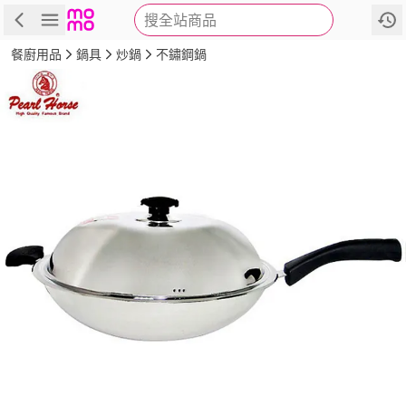
搜全站商品
商品
評價
詳情
規格
推薦
餐廚用品
鍋具
炒鍋
不鏽鋼鍋