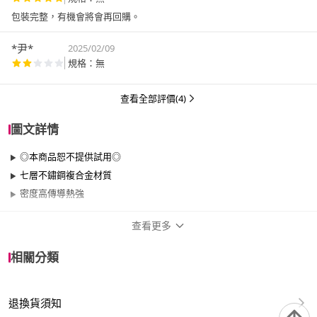
包裝完整，有機會將會再回購。
*尹*
2025/02/09
規格：無
查看全部評價(4)
圖文詳情
◎本商品恕不提供試用◎
七層不鏽鋼複合金材質
密度高傳導熱強
查看更多
商品規格
相關分類
品牌名稱
Pearl Horse 寶馬
退換貨須知
尺寸
35cm~40cm