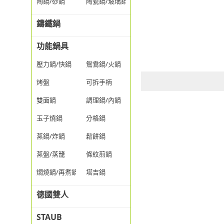
陶鍋/砂鍋
陶瓷鍋/玻璃鍋/透明鍋
鑄鐵鍋
功能鍋具
壓力鍋/快鍋
鴛鴦鍋/火鍋
烤盤
可拆手柄
雙面鍋
調理鍋/內鍋
玉子燒鍋
分格鍋
蒸鍋/炸鍋
鬆餅鍋
蒸盤/蒸籠
條紋煎鍋
燜燒鍋/再煮鍋
塔吉鍋
德國雙人
STAUB