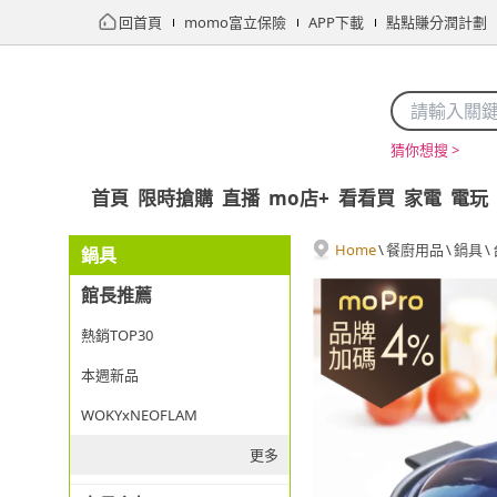
回首頁
momo富立保險
APP下載
點點賺分潤計劃
猜你想搜 >
首頁
限時搶購
直播
mo店+
看看買
家電
電玩
Home
\
餐廚用品
\
鍋具
\
鍋具
館長推薦
熱銷TOP30
本週新品
WOKYxNEOFLAM
更多