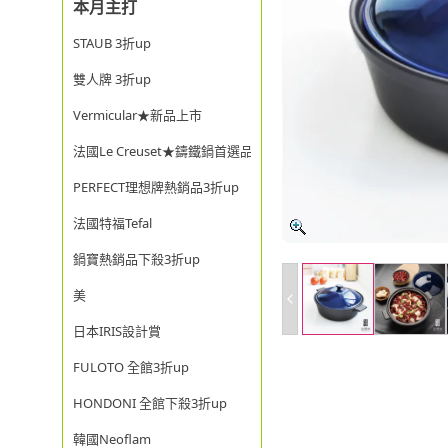
本月主打
STAUB 3折up
雙人牌 3折up
Vermicular★新品上市
法國Le Creuset★鑄鐵鍋首選品牌
PERFECT理想牌熱銷品3折up
法國特福Tefal
鍋寶熱銷品下殺3折up
美
日本IRIS設計賞
FULOTO 全館3折up
HONDONI 全館下殺3折up
韓國Neoflam