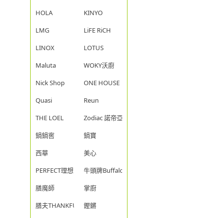
HOLA
KINYO
LMG
LiFE RiCH
LINOX
LOTUS
Maluta
WOKY沃廚
Nick Shop
ONE HOUSE
Quasi
Reun
THE LOEL
Zodiac 諾帝亞
鍋鍋窖
鍋寶
西華
美心
PERFECT理想
牛頭牌Buffalo
膳魔師
掌廚
膳夫THANKFUL
鏗鏘