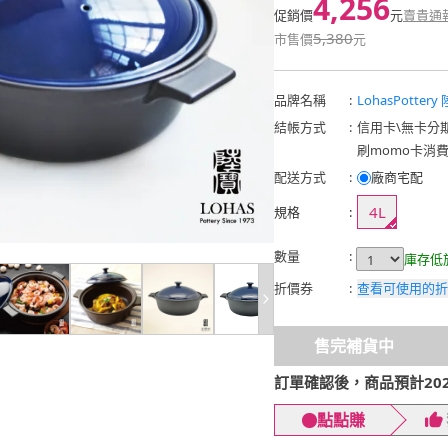
4,256
促銷價
元
賣貴通
5,380
市售價
元
品牌名稱
:
LohasPottery
結帳方式
:
信用卡
\
無卡分
刷momo卡消
配送方式
:
廠商宅配
4L
規格
:
數量
:
庫存低
折價券
:
查看可使用的折
售完補貨中
訂單確認後，商品預計2026
點點賺