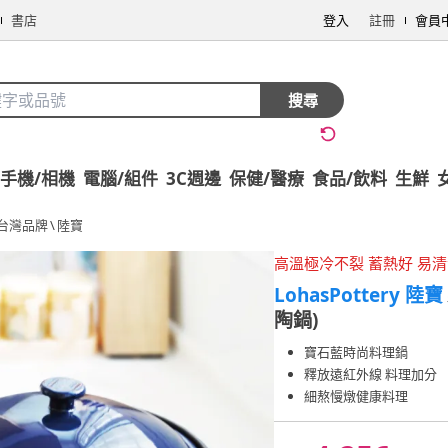
書店
登入
註冊
會員
搜尋
手機/相機
電腦/組件
3C週邊
保健/醫療
食品/飲料
生鮮
台灣品牌
\
陸寶
高溫極冷不裂 蓄熱好 易
LohasPottery 陸寶
陶鍋)
寶石藍時尚料理鍋
釋放遠紅外線 料理加分
細熬慢燉健康料理