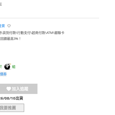
報
 陸寶
期
\
貨到付款
\
行動支付
\
超商付款
\
ATM
\
銀聯卡
費回饋最高3%！
於
組
4
價券
加入追蹤
/08/10出貨
我要推薦