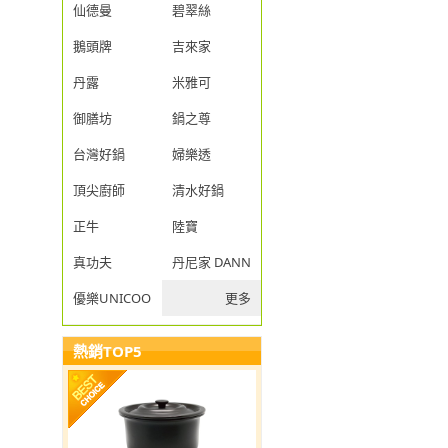
仙德曼
碧翠絲
鵝頭牌
吉來家
丹露
米雅可
御膳坊
鍋之尊
台灣好鍋
婦樂透
頂尖廚師
清水好鍋
正牛
陸寶
真功夫
丹尼家 DANNY JIA
優樂UNICOOK
更多
熱銷TOP5