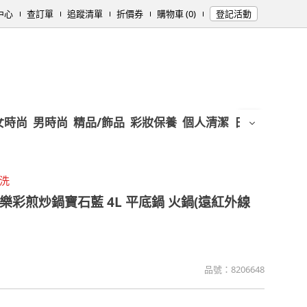
中心
查訂單
追蹤清單
折價券
購物車 (0)
登記活動
女時尚
男時尚
精品/飾品
彩妝保養
個人清潔
日用/紙品
母
清洗
樂彩煎炒鍋寶石藍 4L 平底鍋 火鍋(遠紅外線
品號：
8206648