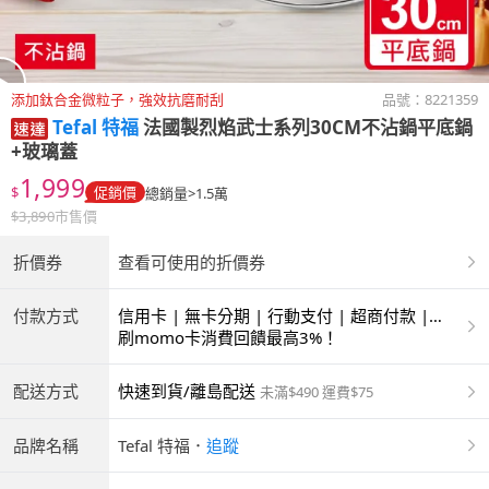
添加鈦合金微粒子，強效抗磨耐刮
品號：
8221359
Tefal 特福
法國製烈焰武士系列30CM不沾鍋平底鍋
+玻璃蓋
1,999
$
促銷價
總銷量>1.5萬
$
3,890
市售價
折價券
查看可使用的折價券
付款方式
信用卡 | 無卡分期 | 行動支付 | 超商付款 |
ATM | 銀聯卡
刷momo卡消費回饋最高3%！
配送方式
快速到貨/離島配送
未滿$490 運費$75
品牌名稱
Tefal 特福
．
追蹤