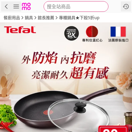
搜全站商品
商品
評價
詳情
規格
推薦
餐廚用品
鍋具
館長推薦
專櫃鍋具★下殺5折up