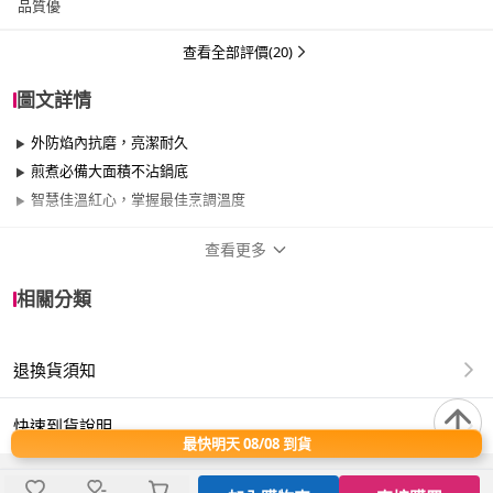
品質優
查看全部評價(20)
圖文詳情
外防焰內抗磨，亮潔耐久
煎煮必備大面積不沾鍋底
智慧佳溫紅心，掌握最佳烹調溫度
查看更多
商品規格
相關分類
品牌名稱
Tefal 特福
退換貨須知
品牌系列
烈焰武士系列
尺寸
30cm~34cm
快速到貨說明
最快明天 08/08 到貨
材質
其他合金