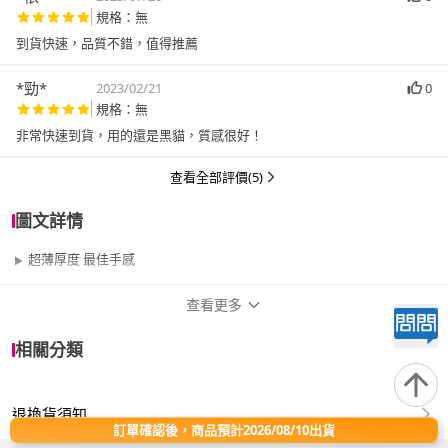
規格：無
到貨快速，品質不錯，值得推薦
*勁*
2023/02/21
0
規格：無
非常快速到貨，用的還是黑貓，質感很好！
查看全部評價(5)
圖文詳情
超薄厚度 最佳手感
查看更多
商品規格
相關分類
品牌名稱
Ezstick
退換貨須知
類型
非機械式
訂單確認後，商品預計2026/08/10出貨