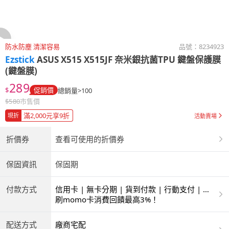
防水防塵 清潔容易
品號：
8234923
Ezstick
ASUS X515 X515JF 奈米銀抗菌TPU 鍵盤保護膜
(鍵盤膜)
289
$
促銷價
總銷量>100
$
580
市售價
滿2,000元享9折
現折
活動賣場
折價券
查看可使用的折價券
保固資訊
保固期
付款方式
信用卡 | 無卡分期 | 貨到付款 | 行動支付 | 超
商付款 | ATM | 銀聯卡
刷momo卡消費回饋最高3%！
配送方式
廠商宅配