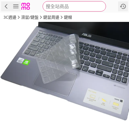
搜全站商品
商品
評價
詳情
規格
推薦
3C週邊
滑鼠/鍵盤
鍵鼠周邊
鍵帽