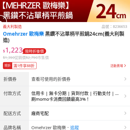
義大利製造
品號：
8236653
Omehrzer 歐梅樂
黑鑽不沾單柄平煎鍋24cm(義大利製
造)
1,223
$
限時折後價
$
1,390
促銷價
$
2,790
市售價
滿1件享88折
現折
活動賣場
折價券
查看可使用的折價券
付款方式
信用卡 | 無卡分期 | 貨到付款 | 行動支付 | 超
商付款 | ATM | 銀聯卡
刷momo卡消費回饋最高3%！
配送方式
廠商宅配
品牌名稱
Omehrzer 歐梅樂
．
追蹤