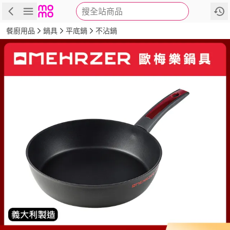
搜全站商品
商品
評價
詳情
規格
推薦
餐廚用品
鍋具
平底鍋
不沾鍋