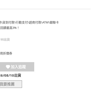
期
\
貨到付款
\
行動支付
\
超商付款
\
ATM
\
銀聯卡
費回饋最高3%！
190出貨
用折價券
加入追蹤
/08/10出貨
我要推薦