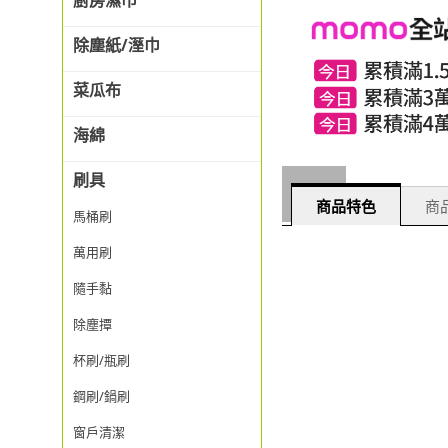
廚房濕巾
除塵紙/溼巾
菜瓜布
海綿
刷具
商品特色
商品
馬桶刷
萬用刷
隨手黏
除塵撢
杯刷/瓶刷
鋼刷/鍋刷
窗戶清潔