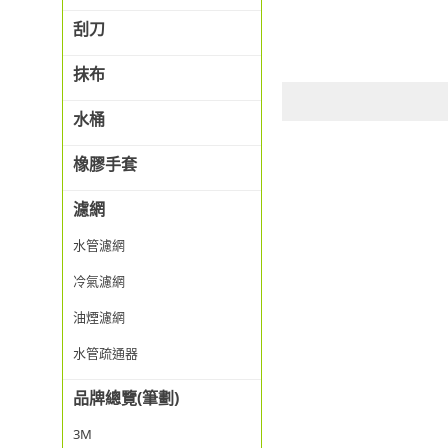
刮刀
抹布
水桶
橡膠手套
濾網
水管濾網
冷氣濾網
油煙濾網
水管疏通器
品牌總覽(筆劃)
3M