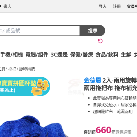
書店
登入
註冊
會員
搜尋
手機/相機
電腦/組件
3C週邊
保健/醫療
食品/飲料
生鮮
工具
\
拖把
\
旋轉拖把
金德恩
2入-兩用旋
兩用拖把布 拖布補充
此賣場為專用拖布替換組
自擰式免碰水，居家必備
超細纖維布，乾濕兩用
660
促銷價
元
賣貴通報