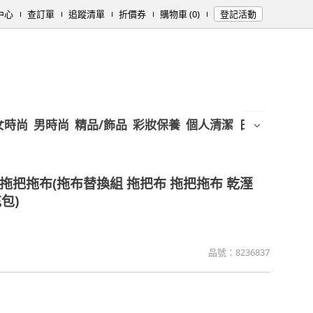
中心
查訂單
追蹤清單
折價券
購物車 (0)
登記活動
女時尚
男時尚
精品/飾品
彩妝保養
個人清潔
日用/紙品
母
轉拖把拖布(拖布替換組 拖把布 拖把拖布 乾溼
包)
品號：
8236837