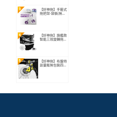
3
【好神拖】手壓式
拖把架-袋裝(無附
拖把布盤)
4
【好神拖】旗艦款
智能三效旋轉拖把
組(1拖+1桶+2布)
5
【好神拖】布盤特
談量販無包裝四入
組-極細緻布盤(無
包裝袋僅牛皮紙盒
裝)