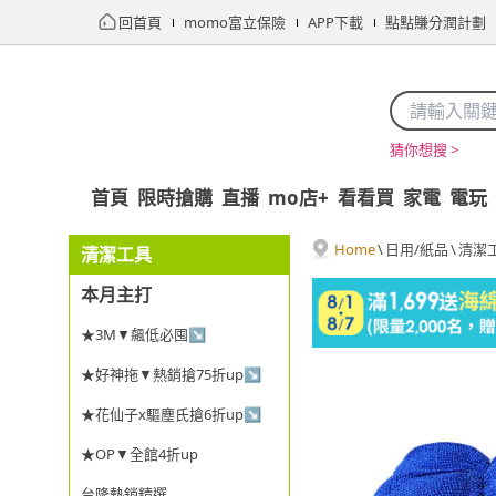
回首頁
momo富立保險
APP下載
點點賺分潤計劃
猜你想搜 >
首頁
限時搶購
直播
mo店+
看看買
家電
電玩
Home
\
日用/紙品
\
清潔
清潔工具
本月主打
★3M▼飆低必囤↘
★好神拖▼熱銷搶75折up↘
★花仙子x驅塵氏搶6折up↘
★OP▼全館4折up
台隆熱銷精選