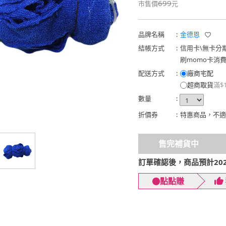
699
市售價
元
品牌名稱
:
金德恩
結帳方式
:
信用卡
\
無卡分
刷momo卡消
配送方式
:
廠商宅配
超商取貨
滿$
數量
:
折價券
:
特惠商品，不適
售完補貨中
訂單確認後，商品預計2026
點點賺