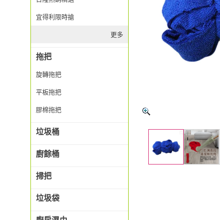
宜得利限時搶
更多
拖把
旋轉拖把
平板拖把
膠棉拖把
垃圾桶
廚餘桶
掃把
垃圾袋