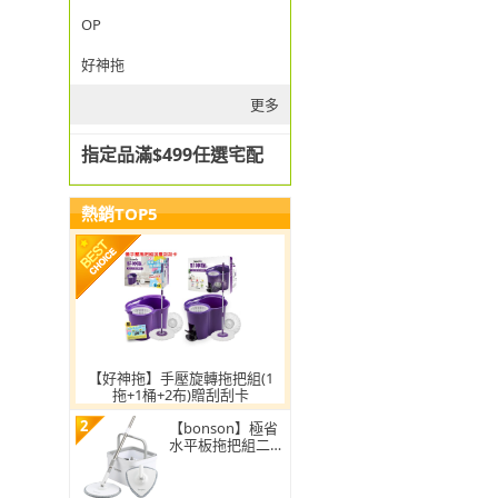
OP
好神拖
更多
指定品滿$499任選宅配
熱銷TOP5
【好神拖】手壓旋轉拖把組(1
拖+1桶+2布)贈刮刮卡
2
【bonson】極省
水平板拖把組二代
PLUS BO-A04