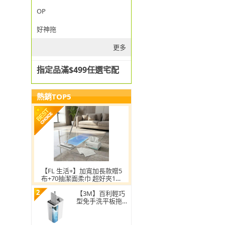
OP
好神拖
更多
指定品滿$499任選宅配
熱銷TOP5
【FL 生活+】加寬加長款贈5
布+70抽潔面柔巾 超好夾1秒
換布洗臉巾環保拖把
2
【3M】百利輕巧
型免手洗平板拖把
刮水桶(1桿1桶3吸
水布)