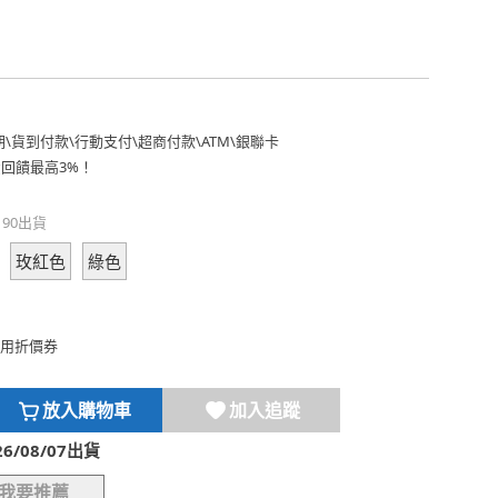
期
\
貨到付款
\
行動支付
\
超商付款
\
ATM
\
銀聯卡
費回饋最高3%！
190出貨
玫紅色
綠色
用折價券
放入購物車
加入追蹤
/08/07出貨
我要推薦