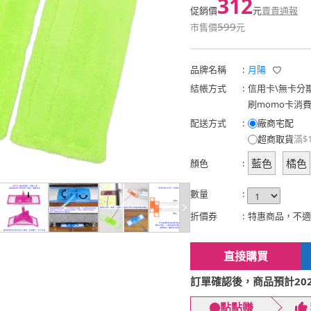
312
促銷價
元
賣貴通報
599
市售價
元
品牌名稱
:
月陽
結帳方式
:
信用卡
\
無卡分
刷momo卡消
配送方式
:
廠商宅配
超商取貨
滿$
藍色
橘色
顏色
:
數量
:
折價券
:
特惠商品，不適
直接購買
訂單確認後，商品預計2026
點點賺