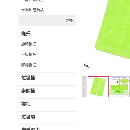
宜得利限時搶
更多
拖把
旋轉拖把
平板拖把
膠棉拖把
垃圾桶
廚餘桶
掃把
垃圾袋