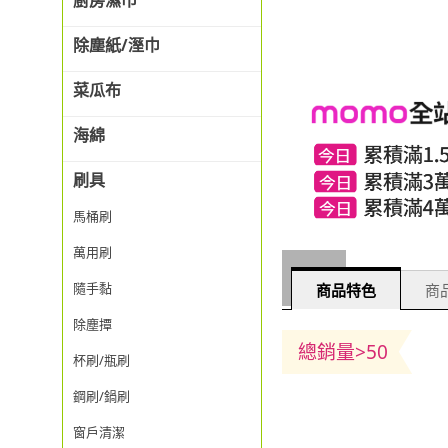
廚房濕巾
除塵紙/溼巾
菜瓜布
海綿
刷具
馬桶刷
萬用刷
隨手黏
商品特色
商品
除塵撢
總銷量>50
杯刷/瓶刷
鋼刷/鍋刷
窗戶清潔