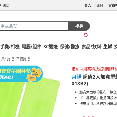
書店
登入
註冊
會員
搜尋
手機/相機
電腦/組件
3C週邊
保健/醫療
食品/飲料
生鮮
工具
\
拖把
\
平板拖把
拖布採用高科技超細珊瑚
月陽
超值2入加寬型
018B2)
超寬大面積的拖布，讓您
『一鍵更換』拖把頭設計
拖布採用高科技超細珊瑚