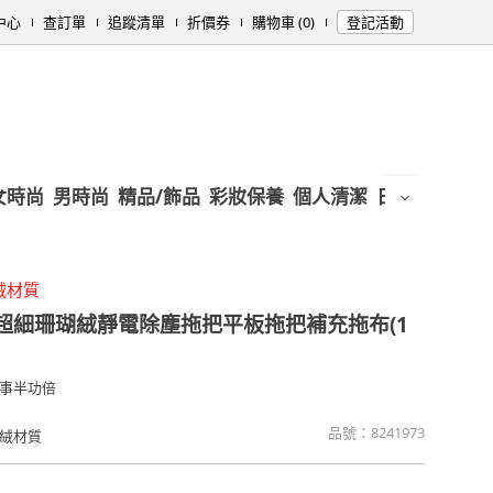
中心
查訂單
追蹤清單
折價券
購物車 (0)
登記活動
女時尚
男時尚
精品/飾品
彩妝保養
個人清潔
日用/紙品
母
絨材質
超細珊瑚絨靜電除塵拖把平板拖把補充拖布(1
事半功倍
品號：
8241973
絨材質