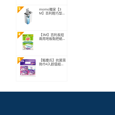
3
momo獨家【3
M】百利輕巧型免
手洗平板拖把刮水
桶(1桿1桶3吸水
布)
4
【3M】百利長短
兩用地板黏把紙捲
補充包150張
5
【驅塵氏】抗菌濕
拖巾4入超值組合
包