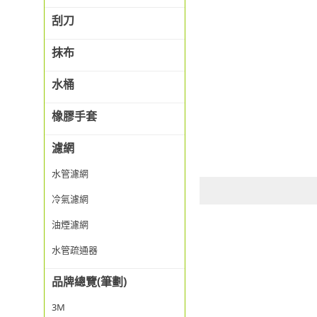
刮刀
抹布
水桶
橡膠手套
濾網
水管濾網
冷氣濾網
油煙濾網
水管疏通器
品牌總覽(筆劃)
3M