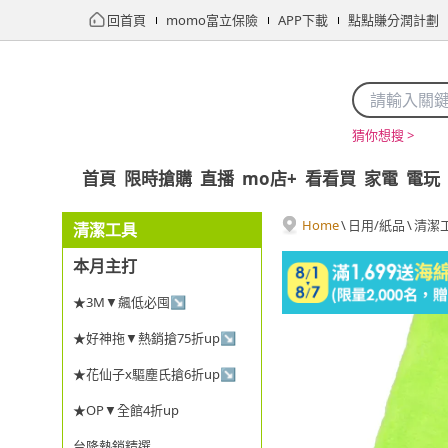
回首頁
momo富立保險
APP下載
點點賺分潤計劃
猜你想搜 >
首頁
限時搶購
直播
mo店+
看看買
家電
電玩
Home
\
日用/紙品
\
清潔
清潔工具
本月主打
★3M▼飆低必囤↘
★好神拖▼熱銷搶75折up↘
★花仙子x驅塵氏搶6折up↘
★OP▼全館4折up
台隆熱銷精選