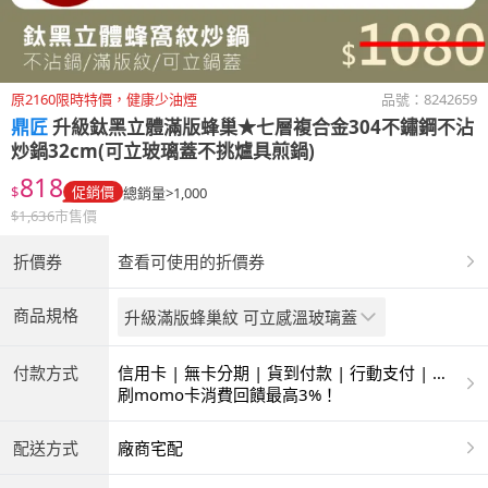
原2160限時特價，健康少油煙
品號：
8242659
鼎匠
升級鈦黑立體滿版蜂巢★七層複合金304不鏽鋼不沾
炒鍋32cm(可立玻璃蓋不挑爐具煎鍋)
818
$
促銷價
總銷量>1,000
$
1,636
市售價
折價券
查看可使用的折價券
商品規格
升級滿版蜂巢紋 可立感溫玻璃蓋
付款方式
信用卡 | 無卡分期 | 貨到付款 | 行動支付 | 超
商付款 | ATM | 銀聯卡
刷momo卡消費回饋最高3%！
配送方式
廠商宅配