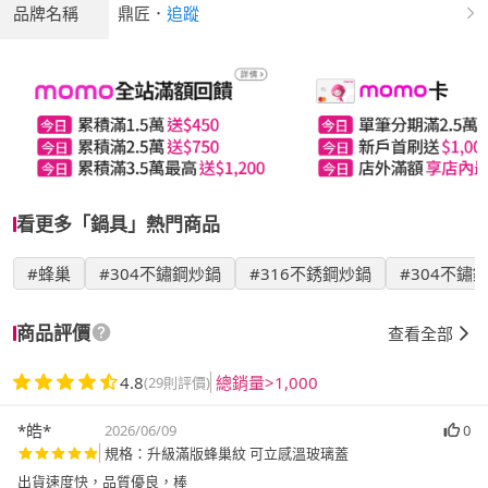
品牌名稱
鼎匠
．
追蹤
看更多「鍋具」熱門商品
#蜂巢
#304不鏽鋼炒鍋
#316不銹鋼炒鍋
#304不鏽
商品評價
查看全部
4.8
總銷量>1,000
(29則評價)
*皓*
2026/06/09
0
規格：升級滿版蜂巢紋 可立感溫玻璃蓋
出貨速度快，品質優良，棒