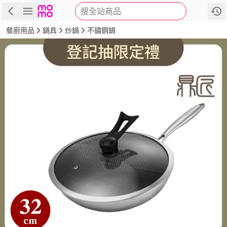
搜全站商品
商品
評價
詳情
規格
推薦
餐廚用品
鍋具
炒鍋
不鏽鋼鍋