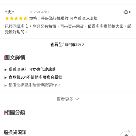
*志*
2026/04/03
0
規格：升級滿版蜂巢紋 可立感溫玻璃蓋
已經回購多次，剛好又有特價，再來買來囤貨，值得多多推薦給大家，感
覺蠻好用的。
查看全部評價(29)
圖文詳情
贈感溫設計可立強化玻璃蓋
食品級304不鏽鋼多層複合壓鑄
鍋底快速聚能熱量傳遞更均勻
查看更多
商品規格
相關分類
品牌名稱
鼎匠
退換貨須知
尺寸
30cm~34cm