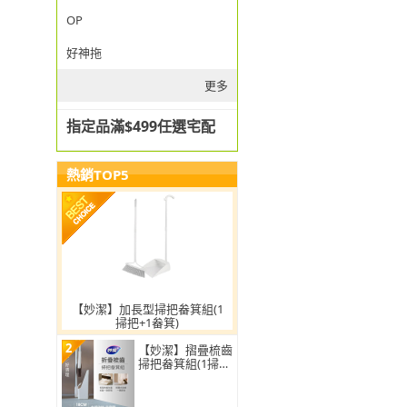
OP
好神拖
更多
指定品滿$499任選宅配
熱銷TOP5
【妙潔】加長型掃把畚箕組(1
掃把+1畚箕)
2
【妙潔】摺疊梳齒
掃把畚箕組(1掃把
+1畚箕)