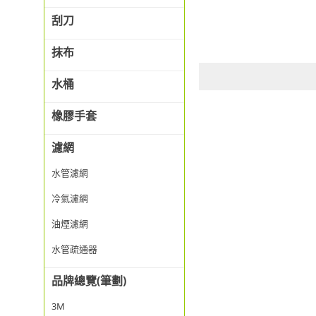
刮刀
抹布
水桶
橡膠手套
濾網
水管濾網
冷氣濾網
油煙濾網
水管疏通器
品牌總覽(筆劃)
3M