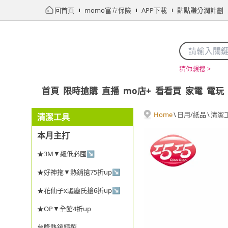
回首頁
momo富立保險
APP下載
點點賺分潤計劃
猜你想搜 >
首頁
限時搶購
直播
mo店+
看看買
家電
電玩
Home
\
日用/紙品
\
清潔
清潔工具
本月主打
★3M▼飆低必囤↘
★好神拖▼熱銷搶75折up↘
★花仙子x驅塵氏搶6折up↘
★OP▼全館4折up
台隆熱銷精選