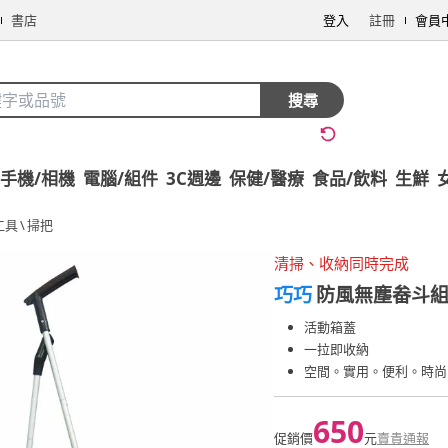
書店
登入
註冊
會員
搜尋
手機/相機
電腦/組件
3C週邊
保健/醫療
食品/飲料
生鮮
工具
\
掃把
清掃、收納同時完成
巧巧
防風無塵畚斗組
活動箱蓋
一拉即收納
空間。實用。便利。時尚
650
促銷價
元
賣貴通報