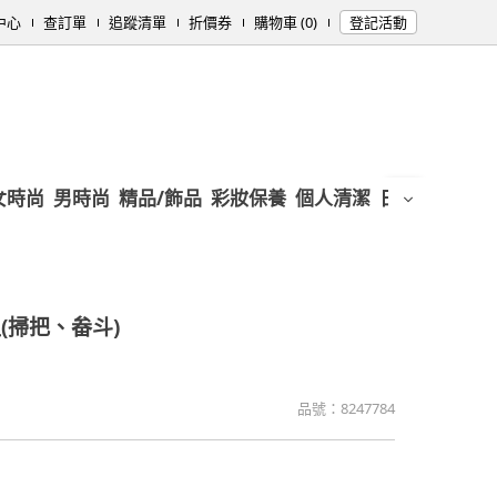
中心
查訂單
追蹤清單
折價券
購物車 (0)
登記活動
女時尚
男時尚
精品/飾品
彩妝保養
個人清潔
日用/紙品
母
(掃把、畚斗)
品號：
8247784