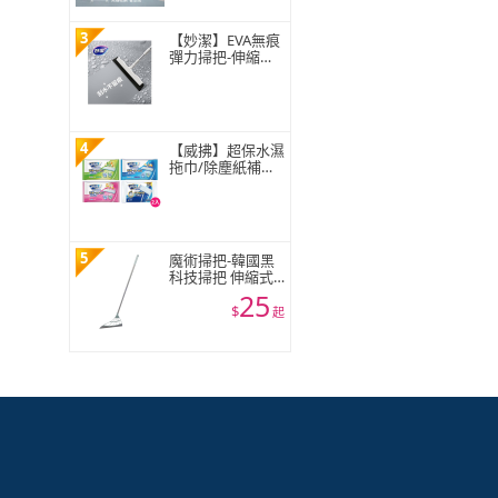
3
【妙潔】EVA無痕
彈力掃把-伸縮款
(1掃把頭+1伸縮
桿)
4
【威拂】超保水濕
拖巾/除塵紙補充
包組 共64-72片(無
香/清新花香/青檸
柑橘)(2入組)
5
魔術掃把-韓國黑
科技掃把 伸縮式
刮地拖把 刮水器
25
窗戶玻璃刮刀 地
$
起
板清潔神器 不能
超取☆豪麥網☆