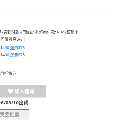
期
\
貨到付款
\
行動支付
\
超商付款
\
ATM
\
銀聯卡
費回饋最高3%！
$490 運費$75
$490 運費$75
用折價券
加入追蹤
/08/10出貨
我要推薦