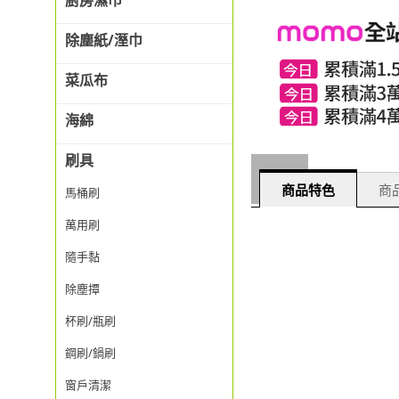
廚房濕巾
除塵紙/溼巾
菜瓜布
海綿
刷具
商品特色
商品
馬桶刷
萬用刷
隨手黏
除塵撢
杯刷/瓶刷
鋼刷/鍋刷
窗戶清潔