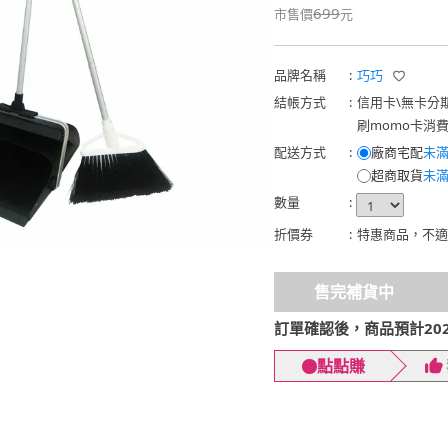
699
市售價
元
品牌名稱
:
巧巧
結帳方式
:
信用卡
\
無卡分
刷momo卡消
配送方式
:
廠商宅配
未滿
超商取貨
未滿
數量
:
折價券
:
特惠商品，不適
售完補貨中
訂單確認後，商品預計2026
點點賺