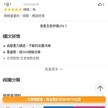
*昱*
2025/02/09
0
規格：無
買給婆婆的，很輕，應該好用
查看全部評價(20)
圖文詳情
高壓重力鑄造，不斷的反覆淬煉
重量輕、經SGS檢驗合格
台灣製造!五星級精品鍋
查看更多
商品規格
相關分類
品牌名稱
MASIONS 美心
退換貨須知
尺寸
30cm~34cm、35cm~40cm
訂單確認後，商品預計2026/08/10出貨
材質
其他合金