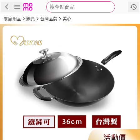
搜全站商品
商品
評價
詳情
規格
推薦
餐廚用品
鍋具
台灣品牌
美心