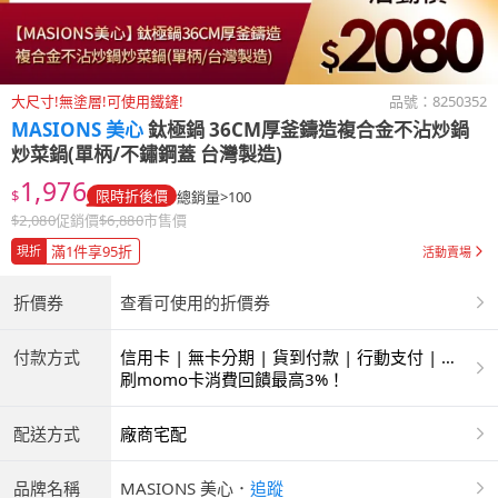
大尺寸!無塗層!可使用鐵鏟!
品號：
8250352
MASIONS 美心
鈦極鍋 36CM厚釜鑄造複合金不沾炒鍋
炒菜鍋(單柄/不鏽鋼蓋 台灣製造)
1,976
$
限時折後價
總銷量>100
$
2,080
促銷價
$
6,880
市售價
滿1件享95折
現折
活動賣場
折價券
查看可使用的折價券
付款方式
信用卡 | 無卡分期 | 貨到付款 | 行動支付 | 超
商付款 | ATM | 銀聯卡
刷momo卡消費回饋最高3%！
配送方式
廠商宅配
品牌名稱
MASIONS 美心
．
追蹤