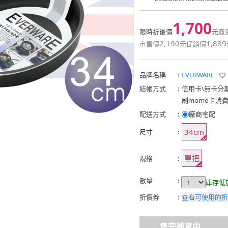
1,700
限時折後價
元
賣
2,190
1,889
市售價
元
促銷價
品牌名稱
:
EVERWARE
結帳方式
:
信用卡
\
無卡分
刷momo卡消
配送方式
:
廠商宅配
34cm
尺寸
:
單把
規格
:
數量
:
庫存低
折價券
:
查看可使用的折
售完補貨中