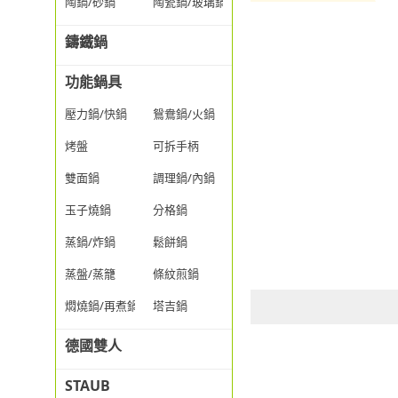
陶鍋/砂鍋
陶瓷鍋/玻璃鍋/透明鍋
鑄鐵鍋
功能鍋具
壓力鍋/快鍋
鴛鴦鍋/火鍋
烤盤
可拆手柄
雙面鍋
調理鍋/內鍋
玉子燒鍋
分格鍋
蒸鍋/炸鍋
鬆餅鍋
蒸盤/蒸籠
條紋煎鍋
燜燒鍋/再煮鍋
塔吉鍋
德國雙人
STAUB