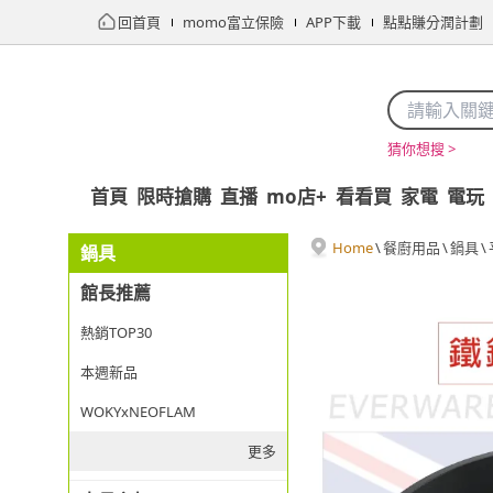
回首頁
momo富立保險
APP下載
點點賺分潤計劃
猜你想搜 >
首頁
限時搶購
直播
mo店+
看看買
家電
電玩
Home
\
餐廚用品
\
鍋具
\
鍋具
館長推薦
熱銷TOP30
本週新品
WOKYxNEOFLAM
更多