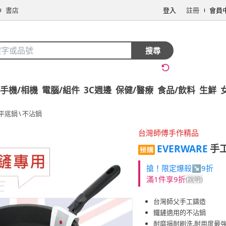
書店
登入
註冊
會員
搜尋
手機/相機
電腦/組件
3C週邊
保健/醫療
食品/飲料
生鮮
平底鍋
\
不沾鍋
台灣師傅手作精品
EVERWARE
手工
搶！限定爆殺↘9折
滿1件享9折
(說明)
台灣師父手工鑄造
鐵鏟適用的不沾鍋
耐磨損耐刷洗.耐用度最