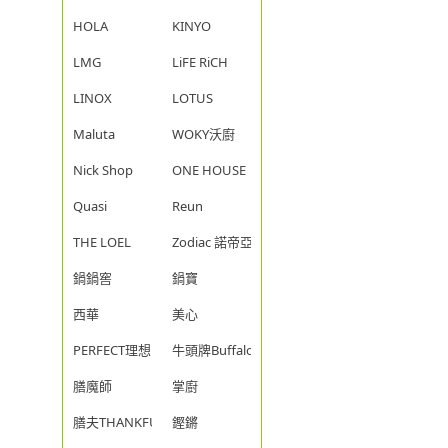
HOLA
KINYO
LMG
LiFE RiCH
LINOX
LOTUS
Maluta
WOKY沃廚
Nick Shop
ONE HOUSE
Quasi
Reun
THE LOEL
Zodiac 諾帝亞
鍋鍋窖
鍋寶
西華
美心
PERFECT理想
牛頭牌Buffalo
膳魔師
掌廚
膳夫THANKFUL
鏗鏘