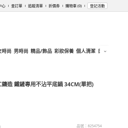
中心
查訂單
追蹤清單
折價券
購物車 (0)
登記活動
女時尚
男時尚
精品/飾品
彩妝保養
個人清潔
日用/紙品
母
鑄造 鐵鏟專用不沾平底鍋 34CM(單把)
品號：
8254754
強