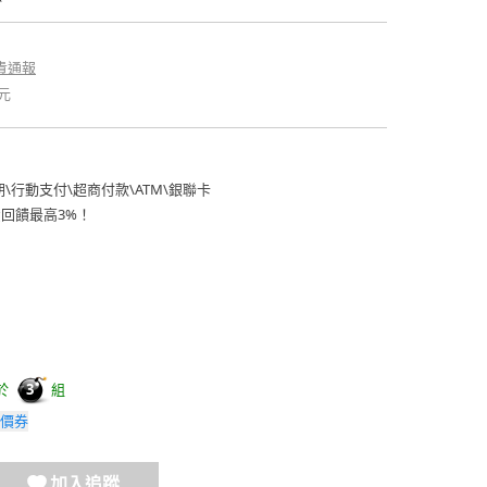
貴通報
元
期
\
行動支付
\
超商付款
\
ATM
\
銀聯卡
費回饋最高3%！
於
組
3
價券
加入追蹤