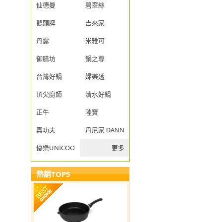
仙德曼
碧翠絲
鵝頭牌
吉來家
丹露
米雅可
御膳坊
鍋之尊
台灣好鍋
婦樂透
頂尖廚師
清水好鍋
正牛
陸寶
真功夫
丹尼家 DANNY JIA
優樂UNICOOK
更多
熱銷TOP5