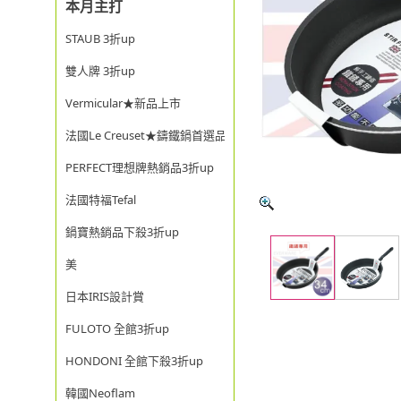
本月主打
STAUB 3折up
雙人牌 3折up
Vermicular★新品上市
法國Le Creuset★鑄鐵鍋首選品牌
PERFECT理想牌熱銷品3折up
法國特福Tefal
鍋寶熱銷品下殺3折up
美
日本IRIS設計賞
FULOTO 全館3折up
HONDONI 全館下殺3折up
韓國Neoflam