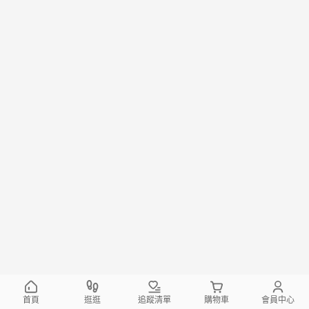
首頁
逛逛
追蹤清單
購物車
會員中心