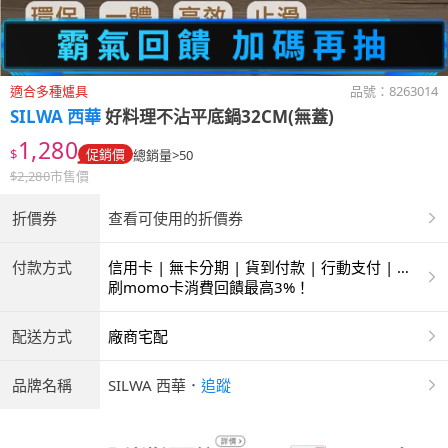
適合多種爐具
品號：
8263014
SILWA 西華
好料理不沾平底鍋32CM(無蓋)
1,280
$
促銷價
總銷量>50
$
2,280
市售價
折價券
查看可使用的折價券
付款方式
信用卡 | 無卡分期 | 貨到付款 | 行動支付 | 超
商付款 | ATM | 銀聯卡
刷momo卡消費回饋最高3%！
配送方式
廠商宅配
品牌名稱
SILWA 西華
．
追蹤