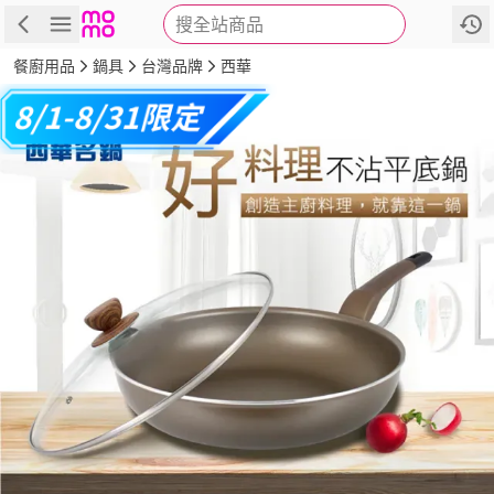
搜全站商品
商品
評價
詳情
規格
推薦
餐廚用品
鍋具
台灣品牌
西華