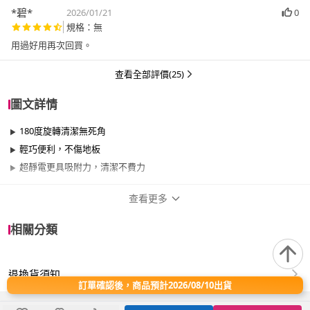
*碧*
2026/01/21
0
規格：無
用過好用再次回買。
查看全部評價(25)
圖文詳情
180度旋轉清潔無死角
輕巧便利，不傷地板
超靜電更具吸附力，清潔不費力
查看更多
商品規格
相關分類
品牌名稱
奇麗屋
退換貨須知
適用於
臥室、客廳、浴室、廚房、門、門櫃、陽台、
訂單確認後，商品預計2026/08/10出貨
餐廳、室內、室外、玄關、窗戶