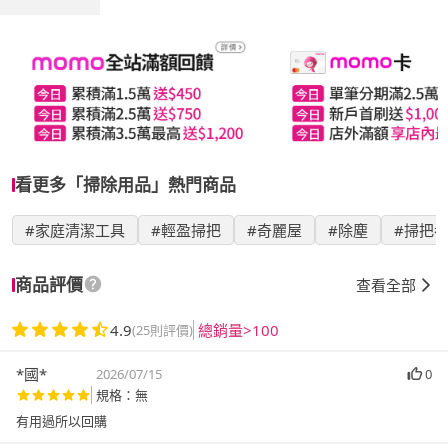
看更多「掃除用品」熱門商品
#家庭清潔工具
#輕盈掃把
#奇麗屋
#除塵
#掃把
商品評價
查看全部
4.9
總銷量>100
(25則評價)
*國*
2026/07/15
0
規格：無
有用過所以回購