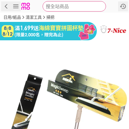
搜全站商品
商品
評價
詳情
規格
推薦
日用/紙品
清潔工具
掃把