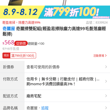
輕盈易掃，除塵力高達99%
品號：
8339924
奇麗屋
奇麗掃雙配組(輕盈易掃除塵力高達99毛髮落塵輕
鬆掃)
568
$
促銷價
總銷量>100
$
718
市售價
滿799元折100元
現折
活動賣場
折價券
查看可使用的折價券
付款方式
信用卡 | 無卡分期 | 行動支付 | 超商付款 |
ATM | 銀聯卡
刷momo卡消費回饋最高3%！
配送方式
廠商宅配
品牌名稱
奇麗屋
．
追蹤