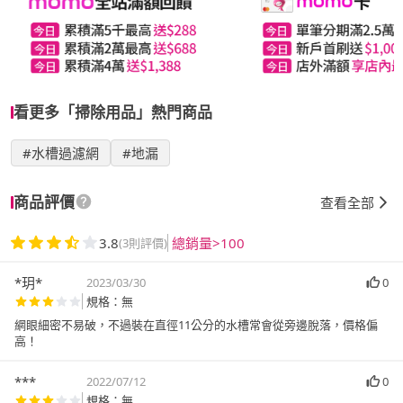
看更多「掃除用品」熱門商品
#水槽過濾網
#地漏
商品評價
查看全部
3.8
總銷量>100
(3則評價)
*玥*
2023/03/30
0
規格：無
網眼細密不易破，不過裝在直徑11公分的水槽常會從旁邊脫落，價格偏
高！
***
2022/07/12
0
規格：無