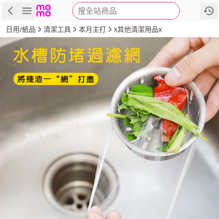
搜全站商品
商品
評價
詳情
規格
推薦
日用/紙品
清潔工具
本月主打
x其他清潔用品x