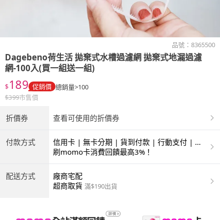
品號：
8365500
Dagebeno荷生活
拋棄式水槽過濾網 拋棄式地漏過濾
網-100入(買一組送一組)
189
$
促銷價
總銷量>100
$
399
市售價
折價券
查看可使用的折價券
付款方式
信用卡 | 無卡分期 | 貨到付款 | 行動支付 | 超
商付款 | ATM | 銀聯卡
刷momo卡消費回饋最高3%！
配送方式
廠商宅配
超商取貨
滿$190出貨