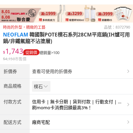
時尚的外型，精緻的工藝
品號：
8372790
NEOFLAM
韓國製POTE樸石系列28CM平底鍋(IH爐可用
鍋/非鐵氟龍不沾塗層)
1,743
$
促銷價
總銷量>100
$
4,150
市售價
折價券
查看可使用的折價券
商品規格
樸石
付款方式
信用卡 | 無卡分期 | 貨到付款 | 行動支付 | 超
商付款 | ATM | 銀聯卡
刷momo卡消費回饋最高3%！
配送方式
廠商宅配