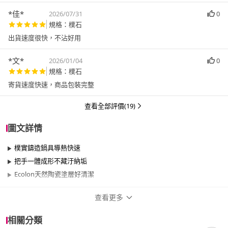
*佳*
2026/07/31
0
規格：樸石
出貨速度很快，不沾好用
*文*
2026/01/04
0
規格：樸石
寄貨速度快速，商品包裝完整
查看全部評價(19)
圖文詳情
樸實鑄造鍋具導熱快速
把手一體成形不藏汙納垢
Ecolon天然陶瓷塗層好清潔
查看更多
商品規格
相關分類