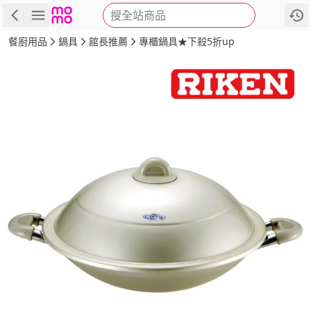
搜全站商品
商品
評價
詳情
規格
推薦
餐廚用品
鍋具
館長推薦
專櫃鍋具★下殺5折up