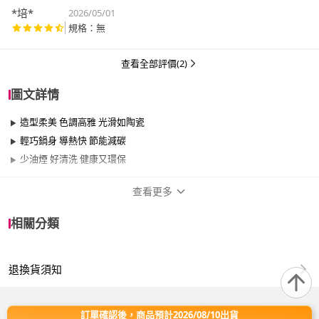
*培*
2026/05/01
規格：無
查看全部評價(2)
圖文詳情
造型柔美 色調高雅 光滑如陶瓷
輕巧鍋身 導熱快 節能減碳
少油煙 好清洗 健康又環保
查看更多
商品規格
相關分類
品牌名稱
RIKEN 理研
退換貨須知
尺寸
35cm~40cm
材質
其他合金
訂單確認後，商品預計2026/08/10出貨