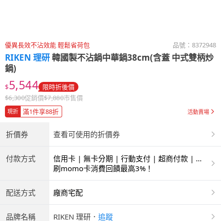
優異長效不沾效能 輕鬆省荷包
品號：
8372948
RIKEN 理研
韓國製不沾鍋中華鍋38cm(含蓋 中式雙柄炒
鍋)
5,544
$
限時折後價
$
6,300
促銷價
$
7,880
市售價
滿1件享88折
現折
活動賣場
折價券
查看可使用的折價券
付款方式
信用卡 | 無卡分期 | 行動支付 | 超商付款 | 銀
聯卡
刷momo卡消費回饋最高3%！
配送方式
廠商宅配
品牌名稱
RIKEN 理研
．
追蹤