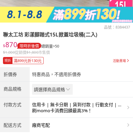
品號：
8384437
聯太工坊
彩漾腳踏式15L掀蓋垃圾桶(二入)
870
$
限時折後價
總銷量>50
$
1,000
促銷價
$
1,800
市售價
滿899元折130元
現折
活動賣場
折價券
特惠商品，不適用折價券
商品規格
請選擇商品規格
付款方式
信用卡 | 無卡分期 | 貨到付款 | 行動支付 | 超
商付款 | ATM | 銀聯卡
刷momo卡消費回饋最高3%！
配送方式
廠商宅配