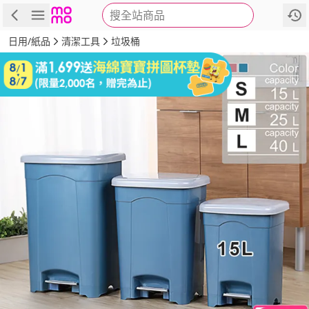
搜全站商品
商品
評價
詳情
規格
推薦
日用/紙品
清潔工具
垃圾桶