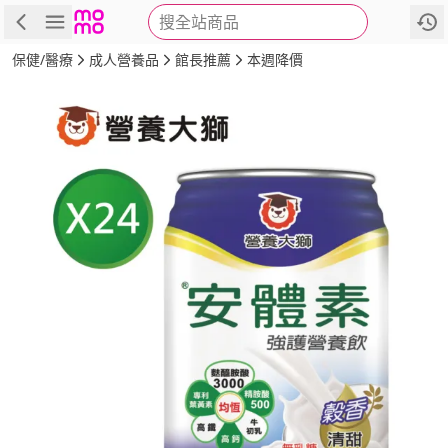
搜全站商品
商品
評價
詳情
規格
推薦
保健/醫療
成人營養品
館長推薦
本週降價