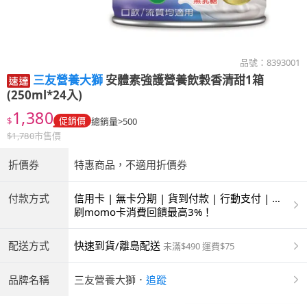
品號：
8393001
三友營養大獅
安體素強護營養飲穀香清甜1箱
(250ml*24入)
1,380
$
促銷價
總銷量>500
$
1,780
市售價
折價券
特惠商品，不適用折價券
付款方式
信用卡 | 無卡分期 | 貨到付款 | 行動支付 | 超
商付款 | ATM | 銀聯卡
刷momo卡消費回饋最高3%！
配送方式
快速到貨/離島配送
未滿$490 運費$75
品牌名稱
三友營養大獅
．
追蹤