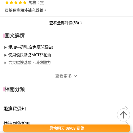
規格：無
買給長輩額外補充營養。
查看全部評價(53)
圖文詳情
添加牛初乳(含免疫球蛋白)
使用優良脂肪MCT芥花油
含支鍵胺基酸，增強體力
查看更多
商品規格
相關分類
品牌名稱
三友營養大獅
退換貨須知
類型
液體、不可管灌
對象與族群
男、女、成年、銀髮族
快速到貨說明
最快明天 08/08 到貨