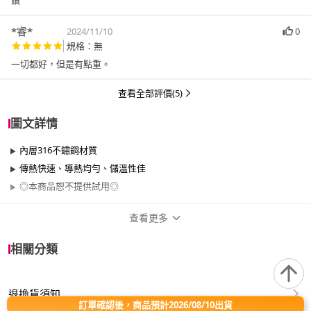
讚
*睿*
2024/11/10
0
規格：無
一切都好，但是有點重。
查看全部評價(5)
圖文詳情
內層316不鏽鋼材質
傳熱快速、導熱均勻、儲溫性佳
◎本商品恕不提供試用◎
查看更多
商品規格
相關分類
品牌名稱
Pearl Horse 寶馬
退換貨須知
尺寸
35cm~40cm
訂單確認後，商品預計2026/08/10出貨