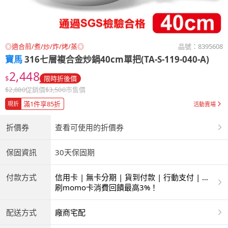
◎適合煎/煮/炒/炸/烤/蒸◎
品號：
8395608
寶馬
316七層複合金炒鍋40cm單把(TA-S-119-040-A)
2,448
$
限時折後價
$
2,880
促銷價
$
3,500
市售價
滿1件享85折
現折
活動賣場
折價券
查看可使用的折價券
保固資訊
30天保固期
付款方式
信用卡 | 無卡分期 | 貨到付款 | 行動支付 | 超
商付款 | ATM | 銀聯卡
刷momo卡消費回饋最高3%！
配送方式
廠商宅配