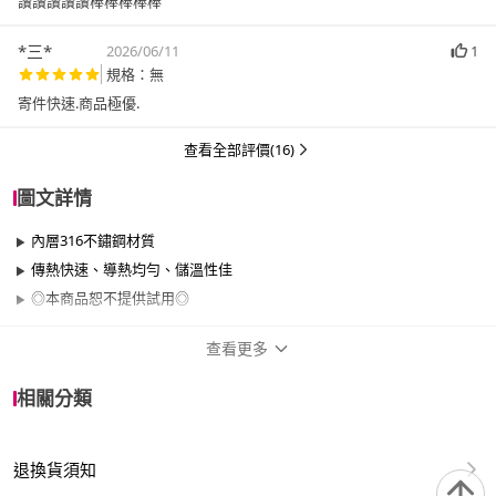
讚讚讚讚讚棒棒棒棒棒
*三*
2026/06/11
1
規格：無
寄件快速.商品極優.
查看全部評價(16)
圖文詳情
內層316不鏽鋼材質
傳熱快速、導熱均勻、儲溫性佳
◎本商品恕不提供試用◎
查看更多
商品規格
相關分類
品牌名稱
Pearl Horse 寶馬
退換貨須知
尺寸
41cm以上