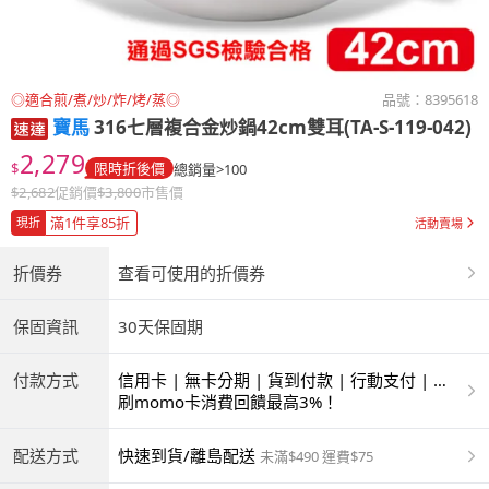
◎適合煎/煮/炒/炸/烤/蒸◎
品號：
8395618
寶馬
316七層複合金炒鍋42cm雙耳(TA-S-119-042)
2,279
$
限時折後價
總銷量>100
$
2,682
促銷價
$
3,800
市售價
滿1件享85折
現折
活動賣場
折價券
查看可使用的折價券
保固資訊
30天保固期
付款方式
信用卡 | 無卡分期 | 貨到付款 | 行動支付 | 超
商付款 | ATM | 銀聯卡 | 銀行帳戶付款
刷momo卡消費回饋最高3%！
配送方式
快速到貨/離島配送
未滿$490 運費$75