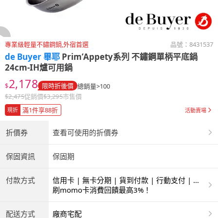
專業級輕量不鏽鋼鍋,外宿首選
品號：
8431537
de Buyer 畢耶
Prim’Appety系列 不鏽鋼單柄平底鍋
24cm-IH爐可用鍋
2,178
$
限時折後價
總銷量>100
$
2,475
促銷價
$
3,295
市售價
滿1件享88折
現折
活動賣場
折價券
查看可使用的折價券
保固資訊
保固期
付款方式
信用卡 | 無卡分期 | 貨到付款 | 行動支付 | 超
商付款 | ATM | 銀聯卡
刷momo卡消費回饋最高3%！
配送方式
廠商宅配