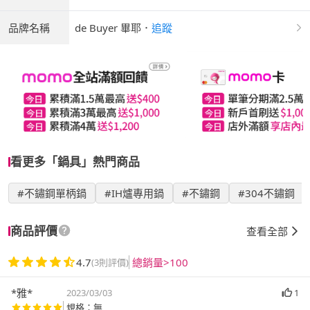
品牌名稱
de Buyer 畢耶
．
追蹤
看更多「鍋具」熱門商品
#不鏽鋼單柄鍋
#IH爐專用鍋
#不鏽鋼
#304不鏽鋼
商品評價
查看全部
4.7
總銷量>100
(3則評價)
*雅*
2023/03/03
1
規格：無