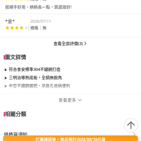
很順手好用，柄稍長一點，質感很好!
*金*
2026/07/11
規格：無
查看全部評價(3)
圖文詳情
符合食安標準304不鏽鋼打造
三明治導熱底板，全鍋無銳角
中空不鏽鋼握把，吊掛孔收納便利
查看更多
商品規格
相關分類
品牌名稱
de Buyer 畢耶
退換貨須知
尺寸
21cm~25cm
訂單確認後，商品預計2026/08/10出貨