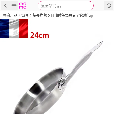
搜全站商品
商品
評價
詳情
規格
推薦
餐廚用品
鍋具
館長推薦
日韓歐美鍋具★全館3折up