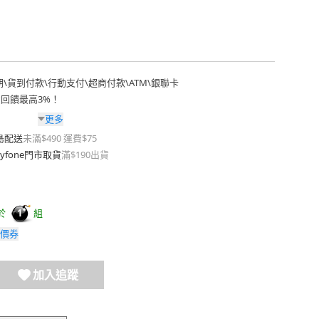
期
\
貨到付款
\
行動支付
\
超商付款
\
ATM
\
銀聯卡
費回饋最高3%！
更多
島配送
未滿$490 運費$75
yfone門市取貨
滿$190出貨
於
組
1
價券
加入追蹤