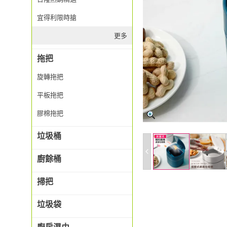
宜得利限時搶
更多
拖把
旋轉拖把
平板拖把
膠棉拖把
垃圾桶
廚餘桶
掃把
垃圾袋