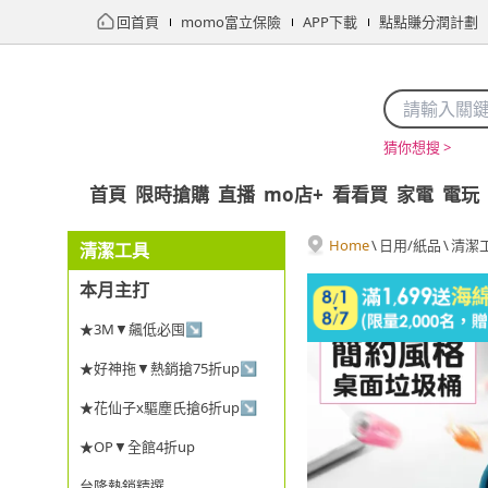
回首頁
momo富立保險
APP下載
點點賺分潤計劃
猜你想搜 >
首頁
限時搶購
直播
mo店+
看看買
家電
電玩
Home
\
日用/紙品
\
清潔
清潔工具
本月主打
★3M▼飆低必囤↘
★好神拖▼熱銷搶75折up↘
★花仙子x驅塵氏搶6折up↘
★OP▼全館4折up
台隆熱銷精選