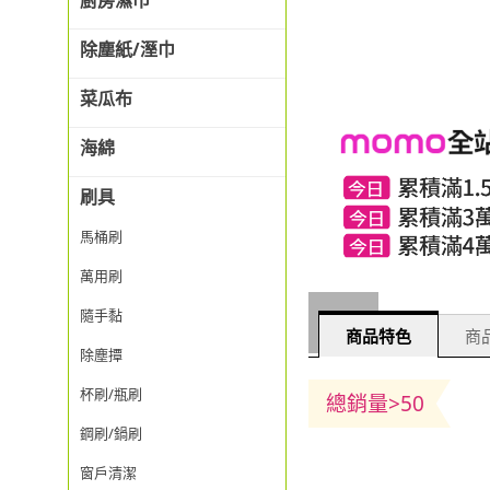
廚房濕巾
除塵紙/溼巾
菜瓜布
海綿
刷具
馬桶刷
萬用刷
隨手黏
商品特色
商品
除塵撢
杯刷/瓶刷
總銷量>50
鋼刷/鍋刷
窗戶清潔