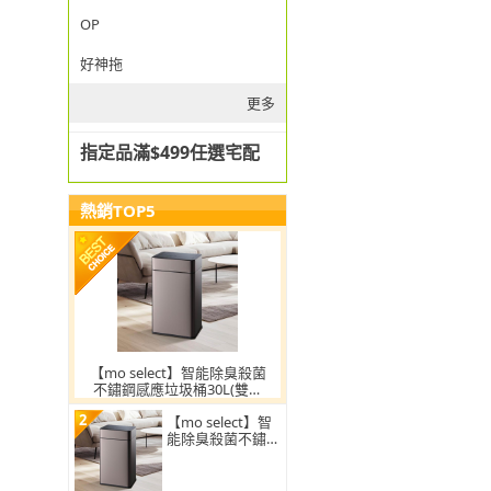
OP
好神拖
更多
指定品滿$499任選宅配
熱銷TOP5
【mo select】智能除臭殺菌
不鏽鋼感應垃圾桶30L(雙開
蓋/大容量/附充電電池/mo選)
2
【mo select】智
能除臭殺菌不鏽鋼
感應垃圾桶30L(雙
開蓋/大容量/附充
電電池)