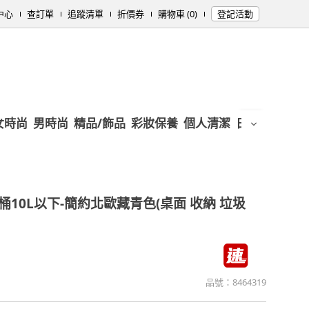
中心
查訂單
追蹤清單
折價券
購物車 (0)
登記活動
女時尚
男時尚
精品/飾品
彩妝保養
個人清潔
日用/紙品
母
10L以下-簡約北歐藏青色(桌面 收納 垃圾
品號：
8464319