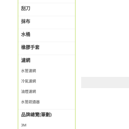
刮刀
抹布
水桶
橡膠手套
濾網
水管濾網
冷氣濾網
油煙濾網
水管疏通器
品牌總覽(筆劃)
3M