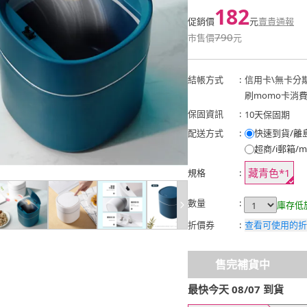
182
促銷價
元
賣貴通報
790
市售價
元
結帳方式
:
信用卡
\
無卡分
刷momo卡消
保固資訊
:
10天保固期
配送方式
:
快速到貨/離
超商/i郵箱/m
藏青色*1
規格
:
數量
:
庫存低
折價券
:
查看可使用的折
售完補貨中
最快今天 08/07 到貨