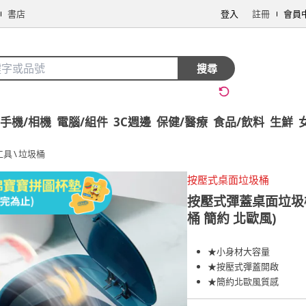
書店
登入
註冊
會員
搜尋
手機/相機
電腦/組件
3C週邊
保健/醫療
食品/飲料
生鮮
工具
\
垃圾桶
按壓式桌面垃圾桶
按壓式彈蓋桌面垃圾桶
桶 簡約 北歐風)
★小身材大容量
★按壓式彈蓋開啟
★簡約北歐風質感