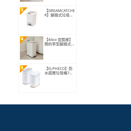
3
【DREAMCATCHE
R】腳踏式垃圾桶
15L(垃圾桶 垃圾
筒 帶蓋垃圾桶 掀
蓋垃圾桶 踩踏垃
圾桶 廁所廚房)
4
【ikloo 宜酷屋】
簡約窄型腳踏式垃
圾桶 加高款15L
(緩降功能 附提把
輕奢簡約)
5
【ELPHECO】防
水感應垃圾桶7公
升 ELPH5712