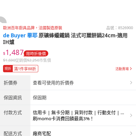
歐洲百年廚具品牌，法國製造原裝
品號：
8526900
de Buyer 畢耶
原礦蜂蠟鐵鍋 法式可麗餅鍋24cm-適用
IH爐
1,487
$
限時折後價
$
1,690
促銷價
$
2,250
市售價
滿1件享88折
現折
活動賣場
折價券
查看可使用的折價券
保固資訊
保固期
付款方式
信用卡 | 無卡分期 | 貨到付款 | 行動支付 | 超
商付款 | ATM | 銀聯卡
刷momo卡消費回饋最高3%！
配送方式
廠商宅配