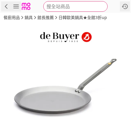
搜全站商品
商品
評價
詳情
規格
推薦
餐廚用品
鍋具
館長推薦
日韓歐美鍋具★全館3折up