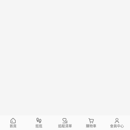
首頁
逛逛
追蹤清單
購物車
會員中心