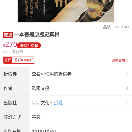
品號：
8612743
一本書還原歷史真相
270
$
限時折後價
$
300
促銷價
滿1件享9折
現折
活動賣場
折價券
查看可使用的折價券
作者
歐陽文達
出版社
宇河文化
．
追蹤
裝訂方式
平裝
出版日期
2013/10/01