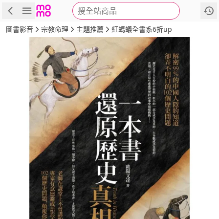
搜全站商品
商品
評價
簡介
詳細資訊
推薦
圖書影音
宗教命理
主題推薦
紅螞蟻全書系6折up