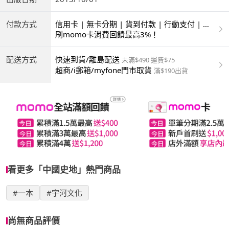
付款方式
信用卡 | 無卡分期 | 貨到付款 | 行動支付 | 超
商付款 | ATM | 銀聯卡
刷momo卡消費回饋最高3%！
配送方式
快速到貨/離島配送
未滿$490 運費$75
超商/i郵箱/myfone門市取貨
滿$190出貨
看更多「中國史地」熱門商品
#一本
#宇河文化
尚無商品評價