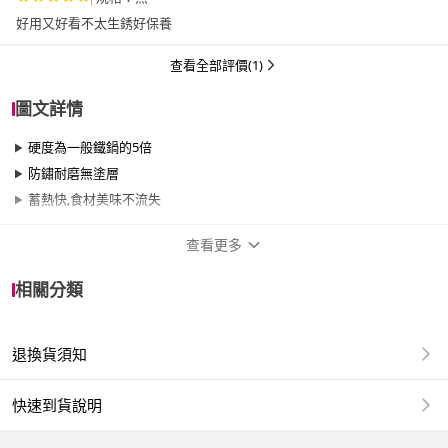
好用又好看不太生銹好保養
查看全部評價(1)
圖文詳情
硬度為一般鐵鍋的5倍
防鏽耐磨無塗層
蓄熱快,食材美味不流失
查看更多
商品規格
相關分類
品牌名稱
PREMIUM 極
退換貨須知
尺寸
26cm~29cm、30cm~34cm
材質
鐵/鑄鐵
快速到貨說明