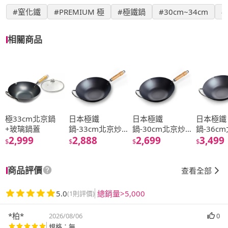
#窒化鐵
#PREMIUM 極
#極鐵鍋
#30cm~34cm
#
相關商品
極33cm北京鍋
日本極鐵
日本極鐵
日本極鐵
+玻璃鍋蓋
鍋-33cm北京炒
鍋-30cm北京炒
鍋-36c
2,999
鍋
2,888
鍋
2,699
鍋
3,499
$
$
$
$
商品評價
查看全部
5.0
總銷量>5,000
(1則評價)
*柏*
2026/08/06
0
規格：無