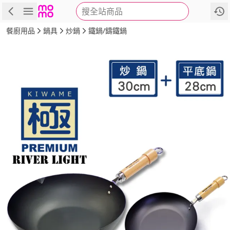
搜全站商品
商品
評價
詳情
規格
推薦
餐廚用品
鍋具
炒鍋
鐵鍋/鑄鐵鍋