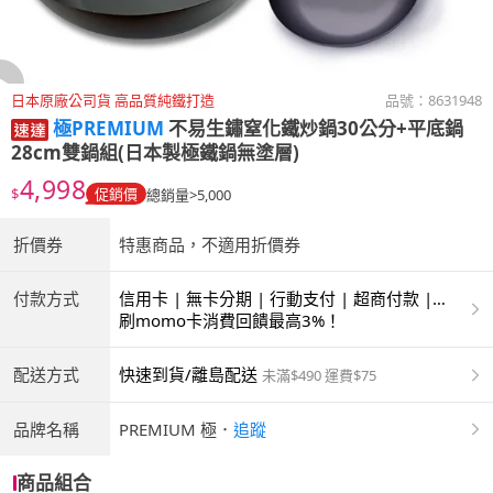
日本原廠公司貨 高品質純鐵打造
品號：
8631948
極PREMIUM
不易生鏽窒化鐵炒鍋30公分+平底鍋
28cm雙鍋組(日本製極鐵鍋無塗層)
4,998
$
促銷價
總銷量>5,000
折價券
特惠商品，不適用折價券
付款方式
信用卡 | 無卡分期 | 行動支付 | 超商付款 |
ATM | 銀聯卡
刷momo卡消費回饋最高3%！
配送方式
快速到貨/離島配送
未滿$490 運費$75
品牌名稱
PREMIUM 極
．
追蹤
商品組合