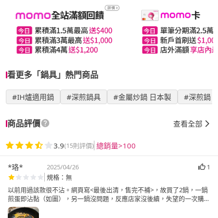
看更多「鍋具」熱門商品
#IH爐適用鍋
#深煎鍋具
#金屬炒鍋 日本製
#深煎鍋
商品評價
查看全部
3.9
總銷量>100
(15則評價)
*珞*
2025/04/26
1
規格：無
以前用過該款很不沾。網頁寫<最後出清，售完不補>，故買了2鍋，一鍋
煎蛋即沾黏（如圖），另一鍋沒問題，反應店家沒後續，失望的一次購買
經驗。