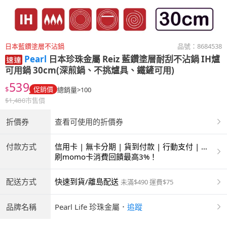
日本藍鑽塗層不沾鍋
品號：
8684538
Pearl
日本珍珠金屬 Reiz 藍鑽塗層耐刮不沾鍋 IH爐
可用鍋 30cm(深煎鍋、不挑爐具、鐵鏟可用)
539
$
促銷價
總銷量>100
$
1,480
市售價
折價券
查看可使用的折價券
付款方式
信用卡 | 無卡分期 | 貨到付款 | 行動支付 | 超
商付款 | ATM | 銀聯卡
刷momo卡消費回饋最高3%！
配送方式
快速到貨/離島配送
未滿$490 運費$75
品牌名稱
Pearl Life 珍珠金屬
．
追蹤