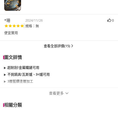
*珊
2024/11/26
0
規格：無
便宜實用
查看全部評價(15)
圖文詳情
超耐刮!金屬鐵鏟可用
不挑鍋具!瓦斯爐、IH爐可用
3層藍鑽塗層加工
查看更多
商品規格
相關分類
品牌名稱
Pearl Life 珍珠金屬