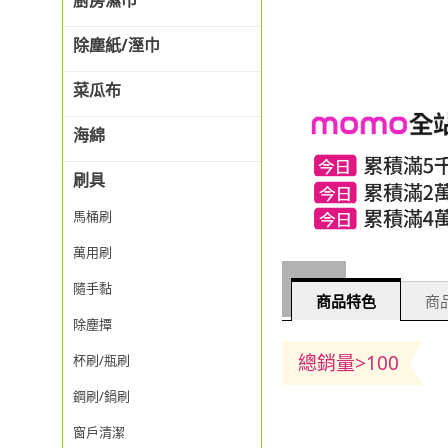
廚房濕巾
除塵紙/溼巾
菜瓜布
海綿
刷具
馬桶刷
萬用刷
隨手黏
商品特色
商品
除塵撢
總銷量>100
杯刷/瓶刷
鋼刷/鍋刷
窗戶清潔