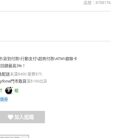
品號：
8708176
期
\
貨到付款
\
行動支付
\
超商付款
\
ATM
\
銀聯卡
費回饋最高3%！
島配送
未滿$490 運費$75
yfone門市取貨
滿$190出貨
於
組
3
價券
加入追蹤