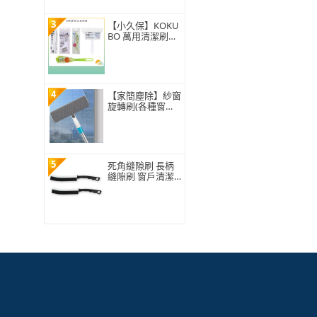
玻璃刷/洗窗戶)
3
【小久保】KOKU
BO 萬用清潔刷
(廚房 / 浴廁 / 窗戶
)
4
【家簡塵除】紗窗
旋轉刷(各種窗紗
輕鬆應對)
5
死角縫隙刷 長柄
縫隙刷 窗戶清潔
刷 夾縫刷 凹槽刷
5-MGB230(硬毛刷
細縫刷子 方便收
納)