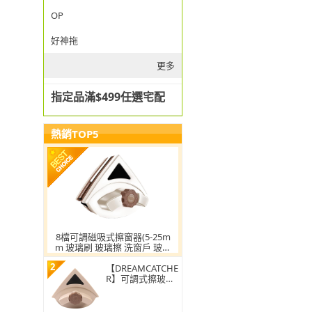
OP
好神拖
更多
指定品滿$499任選宅配
熱銷TOP5
8檔可調磁吸式擦窗器(5-25m
m 玻璃刷 玻璃擦 洗窗戶 玻璃
清潔 窗戶清潔 擦玻璃器 擦窗
2
神器)
【DREAMCATCHE
R】可調式擦玻璃
雙面清潔器(擦窗
神器/雙面玻璃刷/
窗戶清潔/玻璃擦/