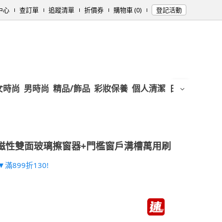
中心
查訂單
追蹤清單
折價券
購物車 (0)
登記活動
女時尚
男時尚
精品/飾品
彩妝保養
個人清潔
日用/紙品
母
磁性雙面玻璃擦窗器+門檻窗戶溝槽萬用刷
滿899折130!