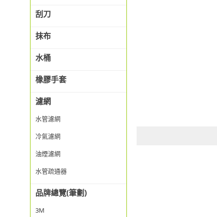
刮刀
抹布
水桶
橡膠手套
濾網
水管濾網
冷氣濾網
油煙濾網
水管疏通器
品牌總覽(筆劃)
3M