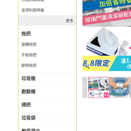
宜得利限時搶
更多
拖把
旋轉拖把
平板拖把
膠棉拖把
垃圾桶
廚餘桶
掃把
垃圾袋