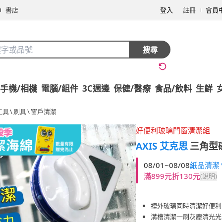
書店
登入
註冊
會員
搜尋
手機/相機
電腦/組件
3C週邊
保健/醫療
食品/飲料
生鮮
工具
\
刷具
\
窗戶清潔
好便利玻璃門窗清潔組
AXIS 艾克思
三角型
08/01~08/08
紙品清潔▼
滿899元折130元
(說明)
裡外玻璃同時清潔好便利
溝槽清潔一刷灰塵清光光