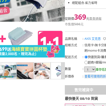
絕配組合.省力省時
369
促銷價
元
賣貴通報
586
市售價
元
品牌名稱
:
AXIS 艾克思
結帳方式
:
信用卡
\
無卡分
刷momo卡消
配送方式
:
快速到貨/離
超商/i郵箱/m
數量
:
庫存低
折價券
:
查看可使用的折
售完補貨中
最快後天 08/10 到貨