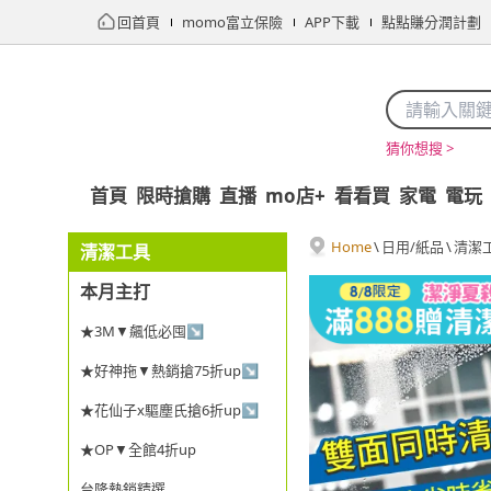
回首頁
momo富立保險
APP下載
點點賺分潤計劃
猜你想搜 >
首頁
限時搶購
直播
mo店+
看看買
家電
電玩
Home
\
日用/紙品
\
清潔
清潔工具
本月主打
★3M▼飆低必囤↘
★好神拖▼熱銷搶75折up↘
★花仙子x驅塵氏搶6折up↘
★OP▼全館4折up
台隆熱銷精選