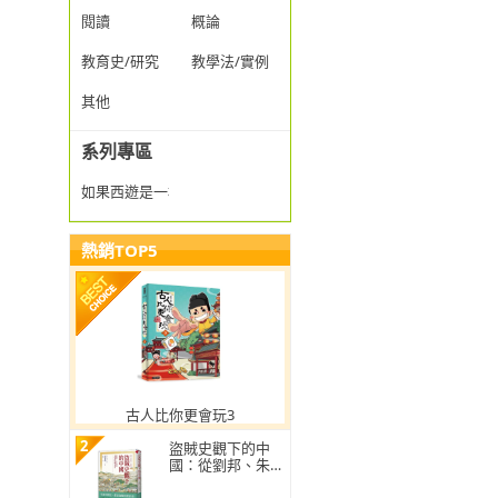
閱讀
概論
教育史/研究
教學法/實例
其他
系列專區
如果西遊是一群喵
熱銷TOP5
古人比你更會玩3
2
盜賊史觀下的中
國：從劉邦、朱元
璋到毛澤東的盜賊