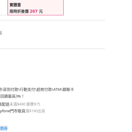
實體書
207
限時折後價
元
報
期
\
貨到付款
\
行動支付
\
超商付款
\
ATM
\
銀聯卡
費回饋最高3%！
島配送
未滿$490 運費$75
yfone門市取貨
滿$190出貨
價券