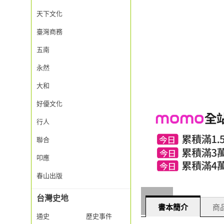
天下文化
臺灣商務
五南
永然
大和
好優文化
行人
聯合
叩應
春山出版
台灣史地
書本簡介
商品
通史
歷史事件