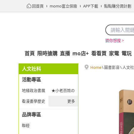
回首頁
momo富立保險
APP下載
點點賺分潤計劃
猜你想搜 >
首頁
限時搶購
直播
mo店+
看看買
家電
電玩
Home
\
圖書影音
\
人文社
人文社科
活動專區
地緣政治書展
★小老百姓の民防生存課★
看漫畫學歷史
更多
品牌專區
聯經