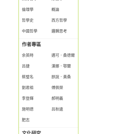
倫理學
概論
哲學史
西方哲學
中國哲學
邏輯思考
作者專區
余英時
邁可．桑德爾
呂捷
漢娜．鄂蘭
蔡璧名
朕說．黃桑
劉君祖
傅佩榮
李登輝
郝明義
施明德
呂秋遠
肥志
文化研究