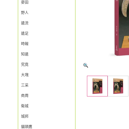
麥田
野人
遠流
遠足
時報
知遠
究竟
大塊
三采
商周
衛城
城邦
貓頭鷹