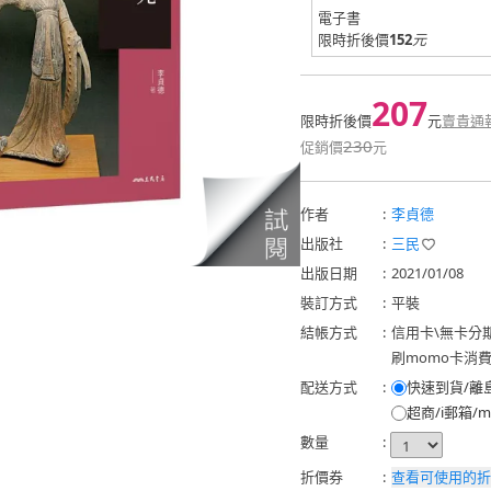
電子書
限時折後價
152
元
207
限時折後價
元
賣貴通
230
促銷價
元
作者
:
李貞德
出版社
:
三民
出版日期
:
2021/01/08
裝訂方式
:
平裝
結帳方式
:
信用卡
\
無卡分
刷momo卡消
配送方式
:
快速到貨/離
超商/i郵箱/m
數量
:
折價券
:
查看可使用的折