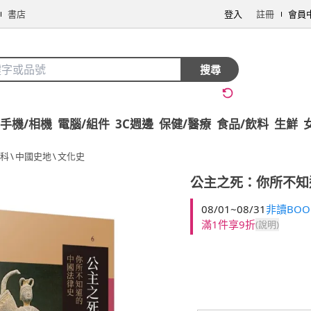
書店
登入
註冊
會員
搜尋
手機/相機
電腦/組件
3C週邊
保健/醫療
食品/飲料
生鮮
科
\
中國史地
\
文化史
公主之死：你所不知
08/01~08/31
非讀BOO
滿1件享9折
(說明)