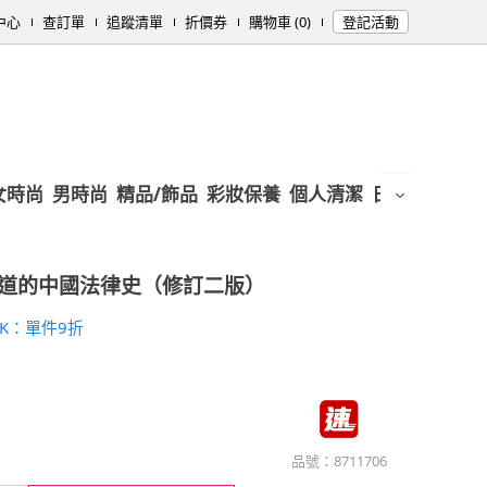
中心
查訂單
追蹤清單
折價券
購物車 (0)
登記活動
女時尚
男時尚
精品/飾品
彩妝保養
個人清潔
日用/紙品
母
道的中國法律史（修訂二版）
K：單件9折
品號：
8711706