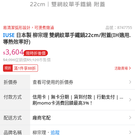
易清潔弧形設計，可燙煮燉滷
品號：
8747755
IUSE
日本製 柳宗理 雙網紋單手鐵鍋22cm/附蓋(IH適用.
導熱效率好)
3,604
$
限時折後價
$
4,096
促銷價
$
5,120
市售價
滿1件享88折
現折
活動賣場
折價券
查看可使用的折價券
付款方式
信用卡 | 無卡分期 | 貨到付款 | 行動支付 | 超
商付款 | ATM | 銀聯卡 | 銀行帳戶付款
刷momo卡消費回饋最高3%！
配送方式
廠商宅配
品牌名稱
柳宗理
．
追蹤