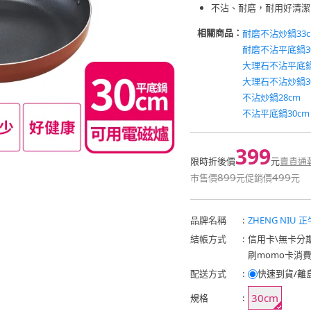
不沾、耐磨，耐用好清潔
相關商品：
耐磨不沾炒鍋33c
耐磨不沾平底鍋3
大理石不沾平底鍋
大理石不沾炒鍋3
不沾炒鍋28cm
不沾平底鍋30cm
399
限時折後價
元
賣貴通
899
499
市售價
元
促銷價
元
品牌名稱
:
ZHENG NIU 正
結帳方式
:
信用卡
\
無卡分
刷momo卡消
配送方式
:
快速到貨/離
30cm
規格
: