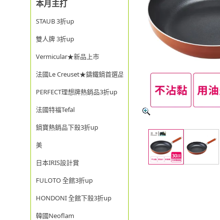
本月主打
STAUB 3折up
雙人牌 3折up
Vermicular★新品上市
法國Le Creuset★鑄鐵鍋首選品牌
PERFECT理想牌熱銷品3折up
法國特福Tefal
鍋寶熱銷品下殺3折up
美
日本IRIS設計賞
FULOTO 全館3折up
HONDONI 全館下殺3折up
韓國Neoflam