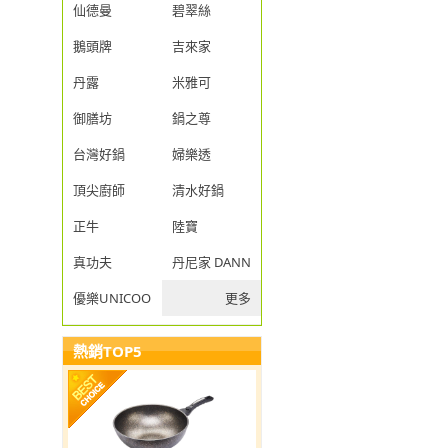
仙德曼
碧翠絲
鵝頭牌
吉來家
丹露
米雅可
御膳坊
鍋之尊
台灣好鍋
婦樂透
頂尖廚師
清水好鍋
正牛
陸寶
真功夫
丹尼家 DANNY JIA
優樂UNICOOK
更多
熱銷TOP5