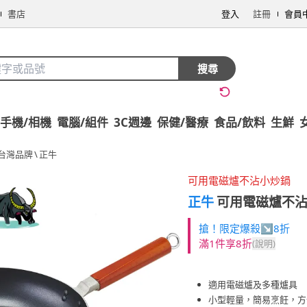
書店
登入
註冊
會員
搜尋
手機/相機
電腦/組件
3C週邊
保健/醫療
食品/飲料
生鮮
台灣品牌
\
正牛
可用電磁爐不沾小炒鍋
正牛
可用電磁爐不沾平
搶！限定爆殺↘8折
滿1件享8折
(說明)
適用電磁爐及多種爐具
小型輕量，簡易烹飪，方