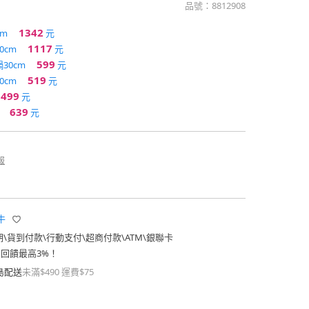
品號：
8812908
1342
m
元
1117
0cm
元
599
30cm
元
519
0cm
元
499
元
639
元
報
牛
期
\
貨到付款
\
行動支付
\
超商付款
\
ATM
\
銀聯卡
費回饋最高3%！
島配送
未滿$490 運費$75