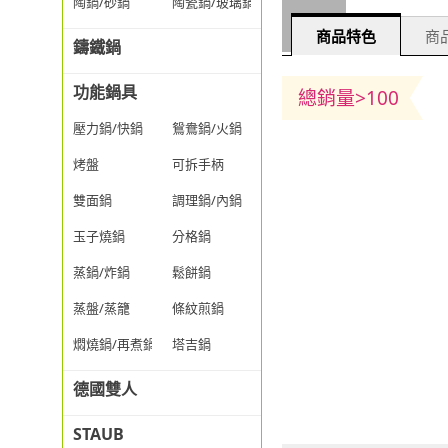
陶鍋/砂鍋
陶瓷鍋/玻璃鍋/透明鍋
商品特色
商品
鑄鐵鍋
功能鍋具
總銷量>100
壓力鍋/快鍋
鴛鴦鍋/火鍋
烤盤
可拆手柄
雙面鍋
調理鍋/內鍋
玉子燒鍋
分格鍋
蒸鍋/炸鍋
鬆餅鍋
蒸盤/蒸籠
條紋煎鍋
燜燒鍋/再煮鍋
塔吉鍋
德國雙人
STAUB