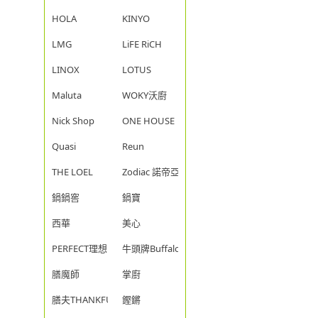
HOLA
KINYO
LMG
LiFE RiCH
LINOX
LOTUS
Maluta
WOKY沃廚
Nick Shop
ONE HOUSE
Quasi
Reun
THE LOEL
Zodiac 諾帝亞
鍋鍋窖
鍋寶
西華
美心
PERFECT理想
牛頭牌Buffalo
膳魔師
掌廚
膳夫THANKFUL
鏗鏘