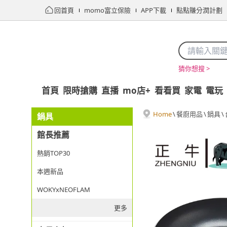
回首頁
momo富立保險
APP下載
點點賺分潤計劃
猜你想搜 >
首頁
限時搶購
直播
mo店+
看看買
家電
電玩
Home
\
餐廚用品
\
鍋具
\
鍋具
館長推薦
熱銷TOP30
本週新品
WOKYxNEOFLAM
更多