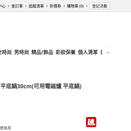
中心
查訂單
追蹤清單
折價券
購物車 (0)
登記活動
女時尚
男時尚
精品/飾品
彩妝保養
個人清潔
日用/紙品
母
底鍋30cm(可用電磁爐 平底鍋)
便易用