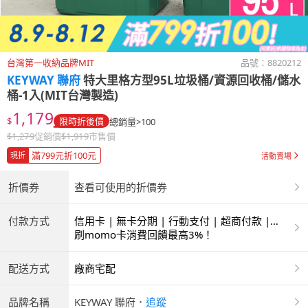
台灣第一收納品牌MIT
品號：
8820212
KEYWAY 聯府
特大里格方型95L垃圾桶/資源回收桶/儲水
桶-1入(MIT台灣製造)
1,179
$
限時折後價
總銷量>100
$
1,279
促銷價
$
1,919
市售價
滿799元折100元
現折
活動賣場
折價券
查看可使用的折價券
付款方式
信用卡 | 無卡分期 | 行動支付 | 超商付款 |
ATM | 銀聯卡
刷momo卡消費回饋最高3%！
配送方式
廠商宅配
品牌名稱
KEYWAY 聯府
．
追蹤