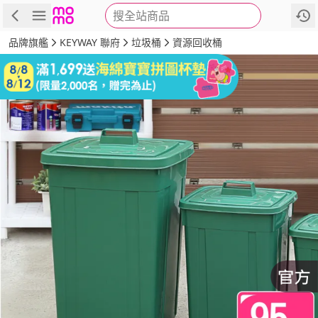
搜全站商品
商品
評價
詳情
規格
推薦
品牌旗艦
KEYWAY 聯府
垃圾桶
資源回收桶