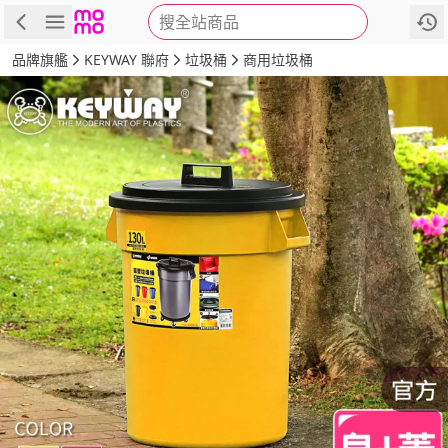
搜全站商品
商品
評價
詳情
規格
推薦
品牌旗艦
KEYWAY 聯府
垃圾桶
商用垃圾桶