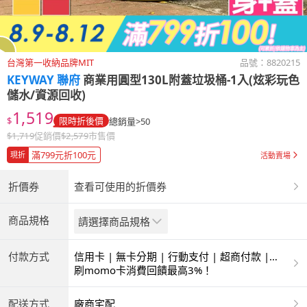
台灣第一收納品牌MIT
品號：
8820215
KEYWAY 聯府
商業用圓型130L附蓋垃圾桶-1入(炫彩玩色
儲水/資源回收)
1,519
$
限時折後價
總銷量>50
$
1,719
促銷價
$
2,579
市售價
滿799元折100元
現折
活動賣場
折價券
查看可使用的折價券
商品規格
請選擇商品規格
付款方式
信用卡 | 無卡分期 | 行動支付 | 超商付款 |
ATM | 銀聯卡
刷momo卡消費回饋最高3%！
配送方式
廠商宅配