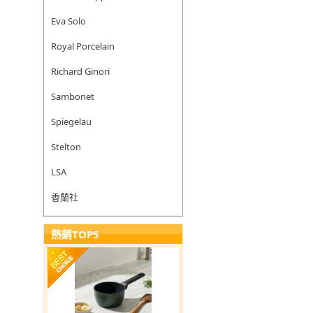
Eva Solo
Royal Porcelain
Richard Ginori
Sambonet
Spiegelau
Stelton
LSA
香蘭社
熱銷TOP5