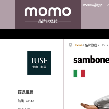
momo購物網
Home
\
品牌旗艦
\
IUSE
\
館長推薦
熱銷TOP30