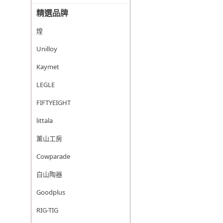
精選品牌
煌
Unilloy
Kaymet
LEGLE
FIFTYEIGHT
littala
薰山工房
Cowparade
白山陶器
Goodplus
RIG-TIG