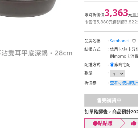
3,363
限時折後價
元
賣
5,880
3,822
市售價
元
促銷價
品牌名稱
:
Sambonet
結帳方式
:
信用卡
\
無卡分
刷momo卡消
配送方式
:
廠商宅配
數量
:
折價券
:
查看可使用的折
售完補貨中
訂單確認後，商品預計2026
點點賺