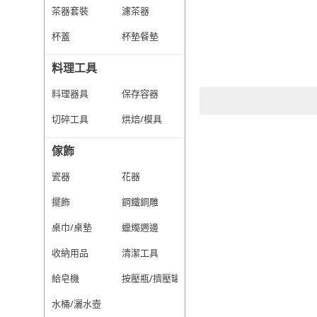
茶器套裝
濾茶器
杯蓋
杯墊餐墊
料理工具
料理器具
保存容器
切碎工具
烘焙/模具
傢飾
瓷器
花器
擺飾
鋼鐵銅雕
桌巾/桌墊
蠟燭週邊
收納用品
清潔工具
給皂機
按壓瓶/擠壓罐
水桶/灑水壺