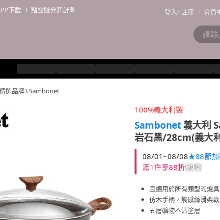
APP下載
點點賺分潤計劃
登入
/
註冊
會員
精選品牌
\
Sambonet
100%義大利製
Sambonet
義大利 S
岩石黑/28cm(義大
08/01~08/08
★88節
滿1件享88折
(說明)
且適用於所有類型的爐具
仿木手柄，觸感絲滑柔軟
五層礦物不沾塗層