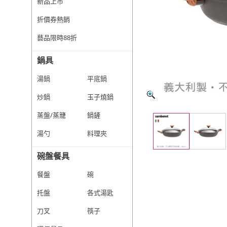
新品上市
折價券熱銷
藝品限時88折
鍋具
湯鍋
平底鍋
炒鍋
玉子燒鍋
蒸盤/蒸籠
鍋鏟
湯勺
料理夾
碗盤餐具
餐盤
碗
托盤
各式湯匙
刀叉
筷子