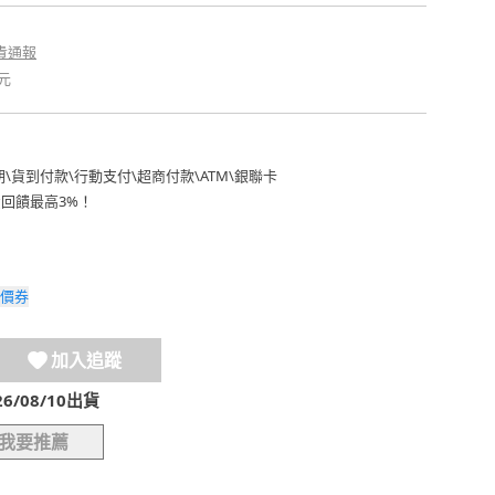
貴通報
元
期
\
貨到付款
\
行動支付
\
超商付款
\
ATM
\
銀聯卡
費回饋最高3%！
價券
加入追蹤
/08/10出貨
我要推薦