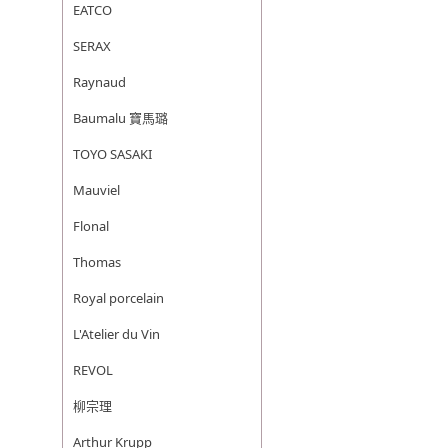
EATCO
SERAX
Raynaud
Baumalu 寶馬璐
TOYO SASAKI
Mauviel
Flonal
Thomas
Royal porcelain
L'Atelier du Vin
REVOL
柳宗理
Arthur Krupp