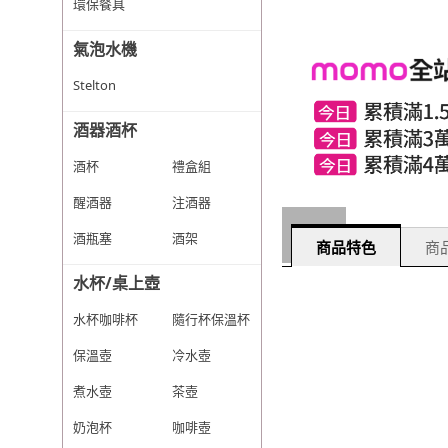
環保餐具
氣泡水機
Stelton
酒器酒杯
酒杯
禮盒組
醒酒器
注酒器
酒瓶塞
酒架
商品特色
商品
水杯/桌上壺
水杯咖啡杯
隨行杯保溫杯
保溫壺
冷水壺
煮水壺
茶壺
奶泡杯
咖啡壺