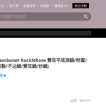
中心
查訂單
追蹤清單
折價券
購物車 (0)
登記活動
ambonet RockNRose 雙耳平底深鍋/附蓋/
利製/不沾鍋/雙耳鍋/炒鍋)
加碼★
品號：
8847671