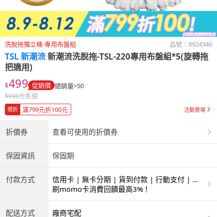
洗脫拖獨立桶-專用布盤組
品號：
8924346
TSL 新潮流
新潮流洗脫拖-TSL-220專用布盤組*5(旋轉拖
把適用)
499
$
促銷價
總銷量>50
$
990
市售價
滿799元折100元
現折
活動賣場
折價券
查看可使用的折價券
保固資訊
保固期
付款方式
信用卡 | 無卡分期 | 貨到付款 | 行動支付 | 超
商付款 | ATM | 銀聯卡
刷momo卡消費回饋最高3%！
配送方式
廠商宅配