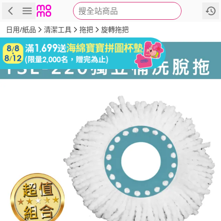
搜全站商品
商品
評價
詳情
規格
推薦
日用/紙品
清潔工具
拖把
旋轉拖把