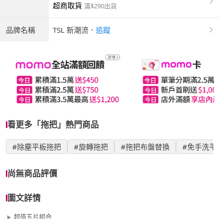
超商取貨
滿$290出貨
品牌名稱
TSL 新潮流
．
追蹤
看更多「拖把」熱門商品
#除塵平板拖把
#旋轉拖把
#拖把布盤替換
#免手洗平
尚無商品評價
圖文詳情
超值五片組合